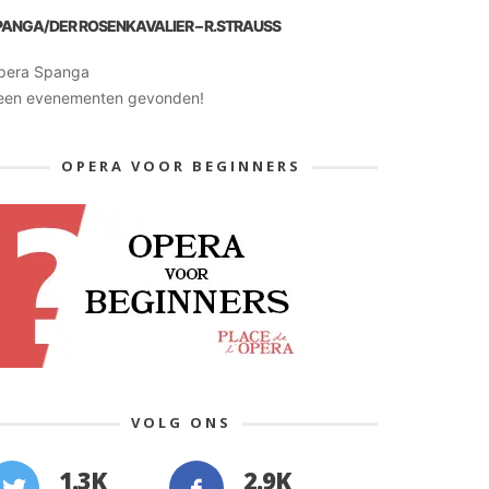
PANGA/DER ROSENKAVALIER – R.STRAUSS
pera Spanga
een evenementen gevonden!
OPERA VOOR BEGINNERS
VOLG ONS
1.3K