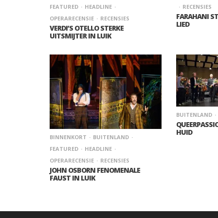
FEATURED
HEADLINE
RECENSIES
FARAHANI ST
OPERARECENSIE
RECENSIES
LIED
VERDI’S OTELLO STERKE
UITSMIJTER IN LUIK
BUITENLAND
QUEERPASSIO
HUID
BINNENKORT
BUITENLAND
FEATURED
HEADLINE
OPERARECENSIE
RECENSIES
JOHN OSBORN FENOMENALE
FAUST IN LUIK