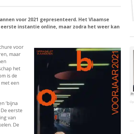
plannen voor 2021 gepresenteerd. Het Vlaamse
 eerste instantie online, maar zodra het weer kan
ochure voor
eren, maar
nen
schap het
om is de
, met een
n ‘bijna
Op
 De eerste
ing van
kelen. De