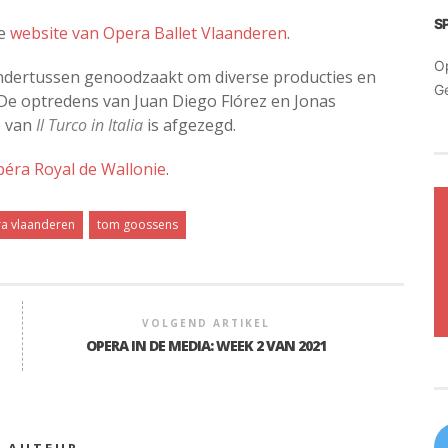
S
de
website van Opera Ballet Vlaanderen
.
O
ondertussen genoodzaakt om diverse producties en
G
 De optredens van Juan Diego Flórez en Jonas
e van
Il Turco in Italia
is afgezegd.
péra Royal de Wallonie
.
a vlaanderen
tom goossens
VOLGEND ARTIKEL
OPERA IN DE MEDIA: WEEK 2 VAN 2021
E AUTEUR