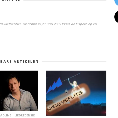
iekliefhebber. Hij richtte in januari 2009 Place de l'Opera op en
KBARE ARTIKELEN
ADLINE
LIEDRECENSIE