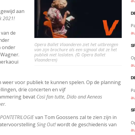
a
, gewijd aan
D
jk 2021!
Pa
 van de
a
Onder
Opera Ballet Vlaanderen ziet het uitbrengen
S
n onder
van zijn brochure als een signaal dat ze het
n Wagner.
publiek niet loslaten. (© Opera Ballet
O
Vlaanderen)
herkaoui
a
D
n weer voor publiek te kunnen spelen. Op de planning
lingen, drie concerten en vijf
Pa
rammering bevat
Così fan tutte, Dido and Aeneas
a
er
.
S
PONTETRILOGIE
van Tom Goossens zal te zien zijn in
O
atervoorstelling
Sing Out!
wordt de geschiedenis van
a