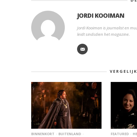
JORDI KOOIMAN
Jordi Kooiman is journalist en muz
leidt sindsdien het magazine.
VERGELIJ
BINNENKORT
BUITENLAND
FEATURED
HE