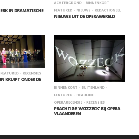
ACHTERGROND
BINNENKORT
ERK IN DRAMATISCHE
FEATURED
NIEUWS
REDACTIONEEL
NIEUWS UIT DE OPERAWERELD
FEATURED
RECENSIES
N KRUIPT ONDER DE
BINNENKORT
BUITENLAND
FEATURED
HEADLINE
OPERARECENSIE
RECENSIES
PRACHTIGE ‘WOZZECK’ BIJ OPERA
VLAANDEREN