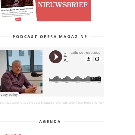
PODCAST OPERA MAGAZINE
era Magazine
·
Afl. 23 Opera Magazine over aus LICHT met Renee Jonker
AGENDA