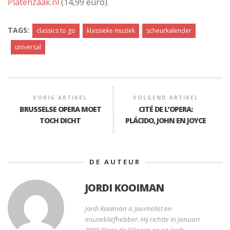
Platenzaak.nl
(14,99 euro).
TAGS:
classics to go
klassieke muziek
scheurkalender
universal
VORIG ARTIKEL
VOLGEND ARTIKEL
BRUSSELSE OPERA MOET
CITÉ DE L’OPERA:
TOCH DICHT
PLÁCIDO, JOHN EN JOYCE
DE AUTEUR
JORDI KOOIMAN
Jordi Kooiman is journalist en
muziekliefhebber. Hij richtte in januari