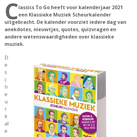
C
lassics To Go heeft voor kalenderjaar 2021
een Klassieke Muziek Scheurkalender
uitgebracht. De kalender voorziet iedere dag van
anekdotes, nieuwtjes, quotes, quizvragen en
andere wetenswaardigheden over klassieke
muziek.
D
e
s
c
h
e
u
r
k
al
e