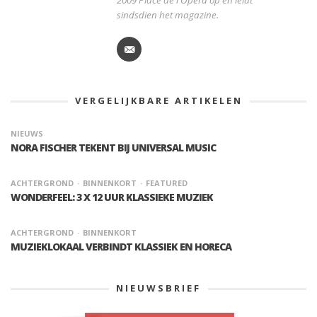
2009 Place de l'Opera op en leidt
sindsdien het magazine.
VERGELIJKBARE ARTIKELEN
NIEUWS
NORA FISCHER TEKENT BIJ UNIVERSAL MUSIC
ACHTERGROND
BINNENKORT
FEATURED
WONDERFEEL: 3 X 12 UUR KLASSIEKE MUZIEK
ACHTERGROND
BINNENKORT
MUZIEKLOKAAL VERBINDT KLASSIEK EN HORECA
NIEUWSBRIEF