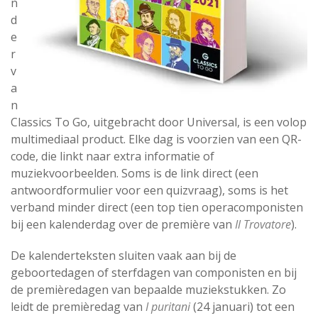
n
d
e
r
v
a
n
Classics To Go, uitgebracht door Universal, is een volop
multimediaal product. Elke dag is voorzien van een QR-
code, die linkt naar extra informatie of
muziekvoorbeelden. Soms is de link direct (een
antwoordformulier voor een quizvraag), soms is het
verband minder direct (een top tien operacomponisten
bij een kalenderdag over de première van
Il Trovatore
).
De kalenderteksten sluiten vaak aan bij de
geboortedagen of sterfdagen van componisten en bij
de premièredagen van bepaalde muziekstukken. Zo
leidt de premièredag van
I puritani
(24 januari) tot een