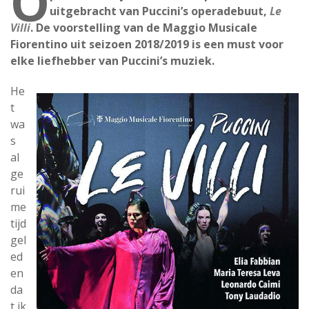
O
uitgebracht van Puccini’s operadebuut,
Le
Villi
. De voorstelling van de Maggio Musicale
Fiorentino uit seizoen 2018/2019 is een must voor
elke liefhebber van Puccini’s muziek.
He
t
wa
s
al
ge
rui
me
tijd
gel
ed
en
da
t ik