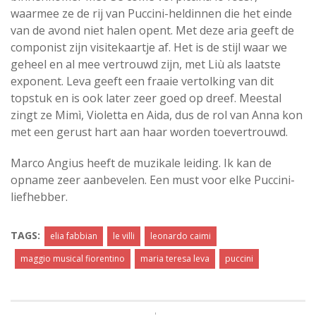
waarmee ze de rij van Puccini-heldinnen die het einde
van de avond niet halen opent. Met deze aria geeft de
componist zijn visitekaartje af. Het is de stijl waar we
geheel en al mee vertrouwd zijn, met Liù als laatste
exponent. Leva geeft een fraaie vertolking van dit
topstuk en is ook later zeer goed op dreef. Meestal
zingt ze Mimì, Violetta en Aida, dus de rol van Anna kon
met een gerust hart aan haar worden toevertrouwd.
Marco Angius heeft de muzikale leiding. Ik kan de
opname zeer aanbevelen. Een must voor elke Puccini-
liefhebber.
TAGS:
elia fabbian
le villi
leonardo caimi
maggio musical fiorentino
maria teresa leva
puccini