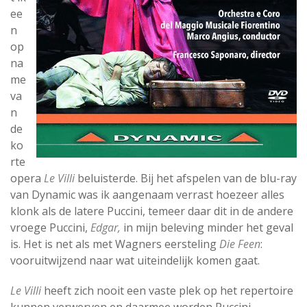
ee
n
op
na
me
va
n
de
ko
rte
opera
Le Villi
beluisterde. Bij het afspelen van de blu-ray
van Dynamic was ik aangenaam verrast hoezeer alles
klonk als de latere Puccini, temeer daar dit in de andere
vroege Puccini,
Edgar,
in mijn beleving minder het geval
is. Het is net als met Wagners eersteling
Die Feen
:
vooruitwijzend naar wat uiteindelijk komen gaat.
Le Villi
heeft zich nooit een vaste plek op het repertoire