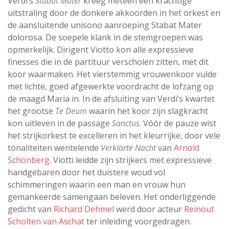
Verdi’s
Stabat Mater
kreeg meteen een krachtige
uitstraling door de donkere akkoorden in het orkest en
de aansluitende unisono aanroeping Stabat Mater
dolorosa. De soepele klank in de stemgroepen was
opmerkelijk. Dirigent Viotto kon alle expressieve
finesses die in de partituur verscholen zitten, met dit
koor waarmaken. Het vierstemmig vrouwenkoor vulde
met lichte, goed afgewerkte voordracht de lofzang op
de maagd Maria in. In de afsluiting van Verdi’s kwartet
het grootse
Te Deum
waarin het koor zijn slagkracht
kon uitleven in de passage
Sanctus
. Vóór de pauze wist
het strijkorkest te excelleren in het kleurrijke, door vele
tonaliteiten wentelende
Verklärte Nacht
van
Arnold
Schönberg
. Viotti leidde zijn strijkers met expressieve
handgebaren door het duistere woud vol
schimmeringen waarin een man en vrouw hun
gemankeerde samengaan beleven. Het onderliggende
gedicht van
Richard Dehmel
werd door acteur
Reinout
Scholten van Aschat
ter inleiding voorgedragen.