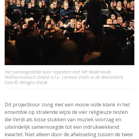
Het samengestelde koor repeteert met het Nederlands
Philharmonisch Orkest o.l.v. Lorenzo Viotti in de Westerkerk.
Foto:© Milagro Elstak
Dit projectkoor zong met een mooie volle klank in het
ensemble op stralende wijze de vier religieuze testen
die Verdi als losse stukken van muziek voorzag en
uiteindelijk samenvoegde tot een indrukwekkend
kwartet. Niet alleen door de afwisseling tussen de twee