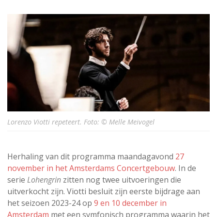
Lorenzo Viotti repeteert. Foto: © Melle Meivogel
Herhaling van dit programma maandagavond
27
november in het Amsterdams Concertgebouw
. In de
serie
Lohengrin
zitten nog twee uitvoeringen die
uitverkocht zijn. Viotti besluit zijn eerste bijdrage aan
het seizoen 2023-24 op
9 en 10 december in
Amsterdam
met een symfonisch programma waarin het