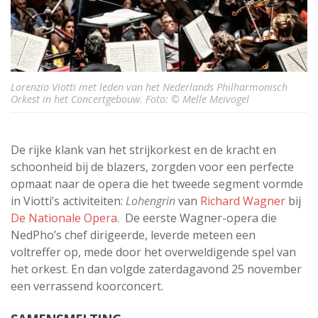
Lorenzio Viotti met leden van het Nederlands Philharmonisch
Orkest in het Concertgebouw. Foto: © Melle Meivogel
De rijke klank van het strijkorkest en de kracht en
schoonheid bij de blazers, zorgden voor een perfecte
opmaat naar de opera die het tweede segment vormde
in Viotti’s activiteiten:
Lohengrin
van
Richard Wagner
bij
De Nationale Opera
. De eerste Wagner-opera die
NedPho’s chef dirigeerde, leverde meteen een
voltreffer op, mede door het overweldigende spel van
het orkest. En dan volgde zaterdagavond 25 november
een verrassend koorconcert.