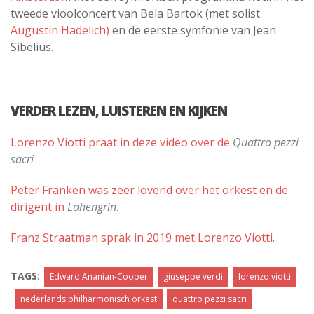
tweede vioolconcert van Bela Bartok (met solist
Augustin Hadelich)
en de eerste symfonie van Jean
Sibelius.
VERDER LEZEN, LUISTEREN EN KIJKEN
Lorenzo Viotti praat in deze video over de
Quattro pezzi
sacri
Peter Franken was zeer lovend over het orkest en de
dirigent in
Lohengrin
.
Franz Straatman sprak in 2019 met Lorenzo Viotti.
TAGS:
Edward Ananian-Cooper
giuseppe verdi
lorenzo viotti
nederlands philharmonisch orkest
quattro pezzi sacri