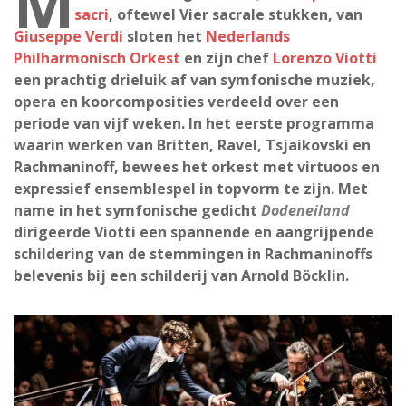
M
sacri
, oftewel Vier sacrale stukken, van
Giuseppe Verdi
sloten het
Nederlands
Philharmonisch Orkest
en zijn chef
Lorenzo Viotti
een prachtig drieluik af van symfonische muziek,
opera en koorcomposities verdeeld over een
periode van vijf weken. In het eerste programma
waarin werken van Britten, Ravel, Tsjaikovski en
Rachmaninoff, bewees het orkest met virtuoos en
expressief ensemblespel in topvorm te zijn. Met
name in het symfonische gedicht
Dodeneiland
dirigeerde Viotti een spannende en aangrijpende
schildering van de stemmingen in Rachmaninoffs
belevenis bij een schilderij van Arnold Böcklin.