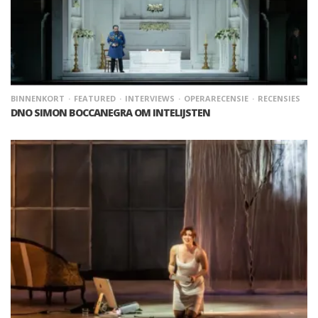
BINNENKORT
FEATURED
INTERVIEWS
OPERARECENSIE
RECENSIES
DNO SIMON BOCCANEGRA OM INTELIJSTEN