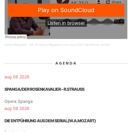
Opera Magazine
·
Afl. 23 Opera Magazine over aus LICHT met Renee Jonker
AGENDA
aug 06 2026
SPANGA/DER ROSENKAVALIER – R.STRAUSS
Opera Spanga
aug 08 2026
DIE ENTFÜHRUNG AUS DEM SERIAL(W.A.MOZART)