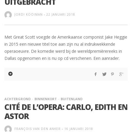
UITGEBRACHT
JORDI KOOIMAN
-
22 JANUARI 2018
Met Great Scott voegde de Amerikaanse componist Jake Heggie
in 2015 een nieuwe titel toe aan zijn nu al indrukwekkende
operaoeuvre. De komedie werd bij de wereldpremièrereeks in
Dallas opgenomen en is nu op cd verschenen. Een aanrader.
ACHTERGROND
BINNENKORT
BUITENLAND
CITÉ DE L’OPERA: CARLO, EDITH EN
ASTOR
FRANÇOIS VAN DEN ANKER
-
16 JANUARI 2018