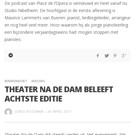
De podcast van Place de l’Opera is vernieuwd en heet vanaf nu
Studio Nibelheim. De hoofdgast in de eerste aflevering is
Maurice Lammerts van Bueren: pianist, liedbegeleider, arrangeur
en nog heel veel meer. Hoor waarom hij als jonge pianoleerling
een bijzondere verjaardagswens had: mogen stoppen met
pianoles.
BINNENKORT
NIEUWS
THEATER NA DE DAM BELEEFT
ACHTSTE EDITIE
JORDI KOOIMAN
-
26 APRIL 2017
Theater Na de Dam dijt steeds verder uit. Het evenement, dat