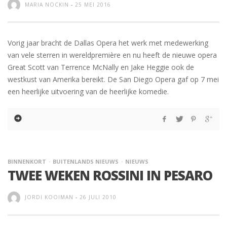
MARIA NOCKIN
-
25 MEI 2016
Vorig jaar bracht de Dallas Opera het werk met medewerking
van vele sterren in wereldpremière en nu heeft de nieuwe opera
Great Scott van Terrence McNally en Jake Heggie ook de
westkust van Amerika bereikt. De San Diego Opera gaf op 7 mei
een heerlijke uitvoering van de heerlijke komedie.
BINNENKORT
BUITENLANDS NIEUWS
NIEUWS
TWEE WEKEN ROSSINI IN PESARO
JORDI KOOIMAN
-
26 JULI 2010