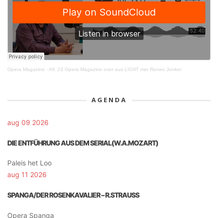
Opera Magazine
·
Afl. 23 Opera Magazine over aus LICHT met Renee Jonker
AGENDA
aug 09 2026
DIE ENTFÜHRUNG AUS DEM SERIAL(W.A.MOZART)
Paleis het Loo
aug 11 2026
SPANGA/DER ROSENKAVALIER – R.STRAUSS
Opera Spanga