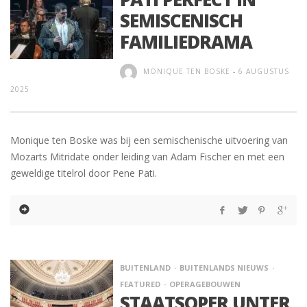
SEMISCENISCH
FAMILIEDRAMA
MONIQUE TEN BOSKE
-
6 AUGUSTUS
2025
Monique ten Boske was bij een semischenische uitvoering van
Mozarts Mitridate onder leiding van Adam Fischer en met een
geweldige titelrol door Pene Pati.
BUITENLAND
BUITENLANDS NIEUWS
FEATURED
OPERAGEBOUWEN
STAATSOPER UNTER