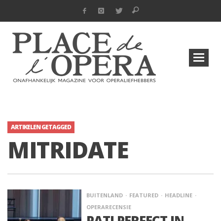
ARTIKELEN GETAGGED
MITRIDATE
BUITENLAND
FEATURED
HEADLINE
OPERARECENSIE
PATI PERFECT IN