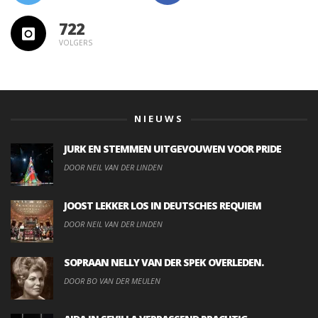
722
VOLGERS
NIEUWS
JURK EN STEMMEN UITGEVOUWEN VOOR PRIDE
DOOR NEIL VAN DER LINDEN
JOOST LEKKER LOS IN DEUTSCHES REQUIEM
DOOR NEIL VAN DER LINDEN
SOPRAAN NELLY VAN DER SPEK OVERLEDEN.
DOOR BO VAN DER MEULEN