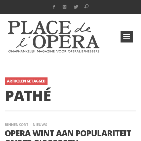
ARTIKELEN GETAGGED
PATHÉ
BINNENKORT
NIEUWS
OPERA WINT AAN POPULARITEIT