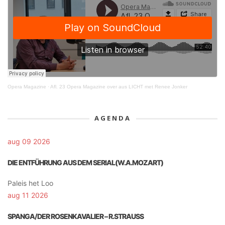
Opera Magazine
·
Afl. 23 Opera Magazine over aus LICHT met Renee Jonker
AGENDA
aug 09 2026
DIE ENTFÜHRUNG AUS DEM SERIAL(W.A.MOZART)
Paleis het Loo
aug 11 2026
SPANGA/DER ROSENKAVALIER – R.STRAUSS