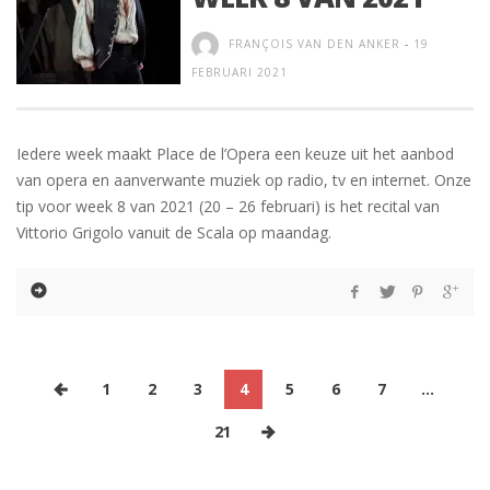
FRANÇOIS VAN DEN ANKER
-
19
FEBRUARI 2021
Iedere week maakt Place de l’Opera een keuze uit het aanbod
van opera en aanverwante muziek op radio, tv en internet. Onze
tip voor week 8 van 2021 (20 – 26 februari) is het recital van
Vittorio Grigolo vanuit de Scala op maandag.
1
2
3
4
5
6
7
…
21