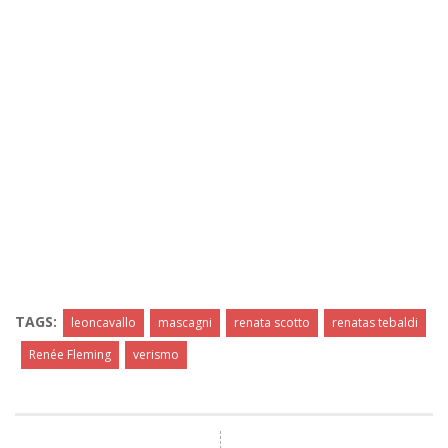
TAGS:
leoncavallo
mascagni
renata scotto
renatas tebaldi
Renée Fleming
verismo