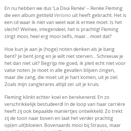
En nu hebben we dus ‘La Diva Renée’ – Renée Fleming
die een album getiteld
Verismo
uit heeft gebracht. Het is
een cd waar ik niet van weet wat ik ermee moet. Is het
slecht? Welnee, integendeel, het is prachtig! Fleming
zingt mooi, heel erg mooi zelfs, maar… moet dat?
Hoe kun je aan je (hoge) noten denken als je bang
bent? Je bent jong en je wilt niet sterven… Schreeuw je
het dan niet uit? Begrijp me goed, ik pleit echt niet voor
valse noten. Je moet in alle gevallen blijven zingen,
maar die zang, die moet uit je hart komen, uit je ziel.
Zoals mijn zanglerares altijd zei: uit je kruis.
Fleming klinkt echter koel en berekenend. En zo
verschrikkelijk bestudeerd! In de loop van haar carrière
heeft zij ook bepaalde maniertjes ontwikkeld. Zo trekt
zij de toon naar boven en laat het verder prachtig
op(en uit)bloeien. Bovenaards mooi bij Strauss, maar