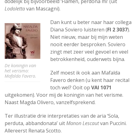
dodelijk bij bijvoorbeeld ‘Flamen, perdona mi’ (uit
Lodoletta
van Mascagni).
Dan kunt u beter naar haar collega
Diana Soviero luisteren (
Fl 2 3037
).
Niet nieuw, maar bij mijn weten
nooit eerder besproken. Soviero
zingt met zeer veel gevoel en veel
betrokkenheid, ouderwets bijna.
De koningin van
het verismo:
Zelf moest ik ook aan Mafalda
Mafalda Favero.
Favero denken (u kent haar recital
toch wel? Ooit op
VAI 1071
uitgekomen). Voor mij de koningin van het verisme.
Naast Magda Olivero, vanzelfsprekend.
Ter illustratie drie interpretaties van de aria ‘Sola,
perduta, abbandonata’ uit
Manon Lescaut
van Puccini.
Allereerst Renata Scotto.