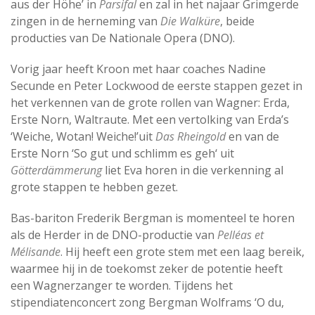
aus der Höhe’ in
Parsifal
en zal in het najaar Grimgerde
zingen in de herneming van
Die Walküre
, beide
producties van De Nationale Opera (DNO).
Vorig jaar heeft Kroon met haar coaches Nadine
Secunde en Peter Lockwood de eerste stappen gezet in
het verkennen van de grote rollen van Wagner: Erda,
Erste Norn, Waltraute. Met een vertolking van Erda’s
‘Weiche, Wotan! Weiche!’uit
Das Rheingold
en van de
Erste Norn ‘So gut und schlimm es geh‘ uit
Götterdämmerung
liet Eva horen in die verkenning al
grote stappen te hebben gezet.
Bas-bariton Frederik Bergman is momenteel te horen
als de Herder in de DNO-productie van
Pelléas et
Mélisande
. Hij heeft een grote stem met een laag bereik,
waarmee hij in de toekomst zeker de potentie heeft
een Wagnerzanger te worden. Tijdens het
stipendiatenconcert zong Bergman Wolframs ‘O du,