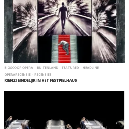
BIOSCOOP OPERA
BUITENLAND
FEATURED
HEADLINE
OPERARECENSIE
RECENSIES
RIENZI EINDELIJK IN HET FESTPIELHAUS