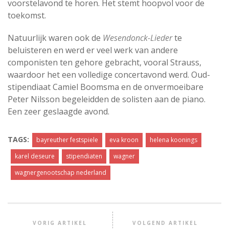
voorstelavond te horen. Het stemt hoopvol voor de
toekomst.
Natuurlijk waren ook de
Wesendonck-Lieder
te
beluisteren en werd er veel werk van andere
componisten ten gehore gebracht, vooral Strauss,
waardoor het een volledige concertavond werd. Oud-
stipendiaat Camiel Boomsma en de onvermoeibare
Peter Nilsson begeleidden de solisten aan de piano.
Een zeer geslaagde avond.
TAGS:
bayreuther festspiele
eva kroon
helena koonings
karel deseure
stipendiaten
wagner
wagnergenootschap nederland
VORIG ARTIKEL
VOLGEND ARTIKEL