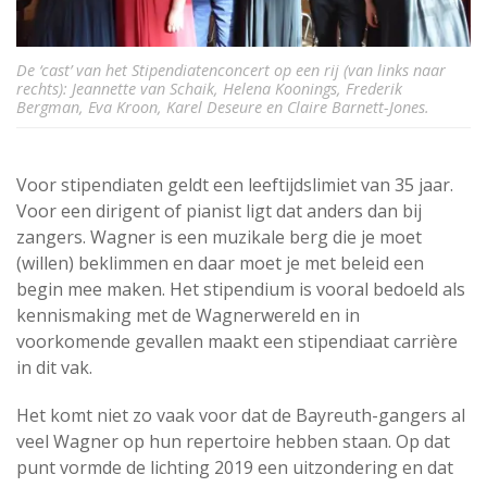
De ‘cast’ van het Stipendiatenconcert op een rij (van links naar
rechts): Jeannette van Schaik, Helena Koonings, Frederik
Bergman, Eva Kroon, Karel Deseure en Claire Barnett-Jones.
Voor stipendiaten geldt een leeftijdslimiet van 35 jaar.
Voor een dirigent of pianist ligt dat anders dan bij
zangers. Wagner is een muzikale berg die je moet
(willen) beklimmen en daar moet je met beleid een
begin mee maken. Het stipendium is vooral bedoeld als
kennismaking met de Wagnerwereld en in
voorkomende gevallen maakt een stipendiaat carrière
in dit vak.
Het komt niet zo vaak voor dat de Bayreuth-gangers al
veel Wagner op hun repertoire hebben staan. Op dat
punt vormde de lichting 2019 een uitzondering en dat