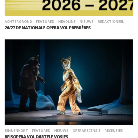
ACHTERGROND
FEATURED
HEADLINE
NIEUWS
REDACTIONEEL
26/27 DE NATIONALE OPERA VOL PREMIÈRES
BINNENKORT
FEATURED
NIEUWS
OPERARECENSIE
RECENSIES
REISOPERA VOL DARTELE VOSJES