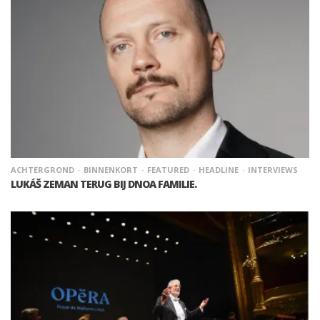
ACHTERGROND
BINNENKORT
FEATURED
HEADLINE
INTERVIEWS
LUKÁŠ ZEMAN TERUG BIJ DNOA FAMILIE.