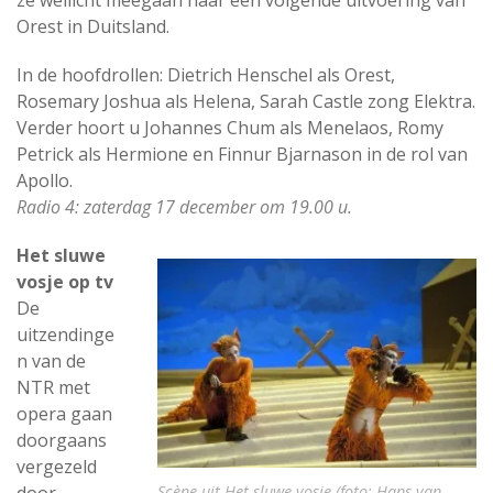
ze wellicht meegaan naar een volgende uitvoering van
Orest in Duitsland.
In de hoofdrollen: Dietrich Henschel als Orest,
Rosemary Joshua als Helena, Sarah Castle zong Elektra.
Verder hoort u Johannes Chum als Menelaos, Romy
Petrick als Hermione en Finnur Bjarnason in de rol van
Apollo.
Radio 4: zaterdag 17 december om 19.00 u.
Het sluwe
vosje op tv
De
uitzendinge
n van de
NTR met
opera gaan
doorgaans
vergezeld
Scène uit Het sluwe vosje (foto: Hans van