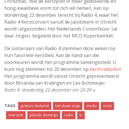
Christmas’. Wie de kerstpret in meer gedoseerde en
hoog-kwalitieve vorm tot zich wil nemen, kan op
donderdag 22 december terecht bij Radio 4, waar het
Radio 4 Kerstconcert vanuit de Jacobikerk in Utrecht
wordt uitgezonden. Het Nederlands Concertkoor zal
daar zingen, begeleid door het MCO Koperkwintet.
De luisteraars van Radio 4 stemmen deze weken op
hun favoriete kerstlied. Aan de hand van die
voorkeuren wordt het programma samengesteld. U
kunt nog stemmen tot 20 december op
kerst.radio4.nl
.
Het programma wordt vanuit Utrecht gepresenteerd
door Miranda van Kralingen en Lex Bohlmeijer.
Radio 4: donderdag 22 december om 20.00 u
.
TAGS:
gustavo dudamel
het sluwe vosje
media
orest
overzicht
plácido domingo
radio
tv