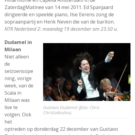
Filharmonie en Capella Amsterdam in de
ZaterdagMatinee van 14 mei 2011. Ed Spanjaard
dirigeerde en speelde piano, Ilse Eerens zong de
sopraanpartij en Henk Neven die van de bariton.
NTR Nederland 2: maandag 19 december om 23.50 u.
Dudamel in
Milaan
Niet alleen
de
seizoensope
ning, vorige
week, van de
Scala in
Milaan was
live te
Gustavo Dudamel (foto: Chris
Christodoulou).
volgen. Ook
het
optreden op donderdag 22 december van Gustavo