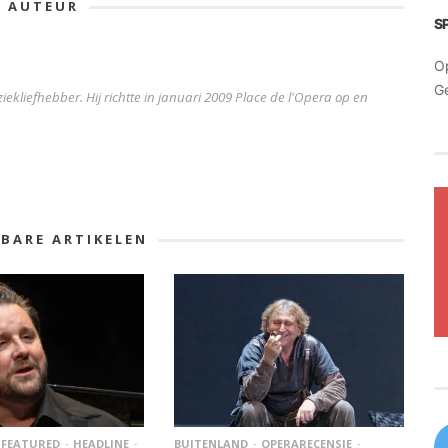
E AUTEUR
S
O
G
iekliefhebber. Hij richtte in januari 2009 Place de l'Opera op en
KBARE ARTIKELEN
FEATURED
HEADLINE
BUITENLAND
OPERARECENSIE