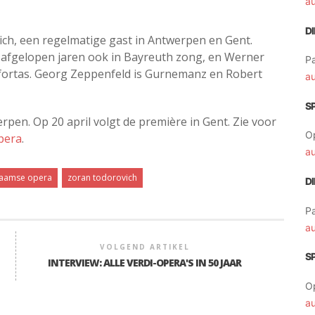
a
D
ich, een regelmatige gast in Antwerpen en Gent.
e afgelopen jaren ook in Bayreuth zong, en Werner
Pa
mfortas. Georg Zeppenfeld is Gurnemanz en Robert
a
S
rpen. Op 20 april volgt de première in Gent. Zie voor
O
pera
.
a
laamse opera
zoran todorovich
D
Pa
a
VOLGEND ARTIKEL
S
INTERVIEW: ALLE VERDI-OPERA'S IN 50 JAAR
O
a