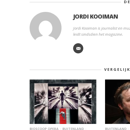
D
JORDI KOOIMAN
Jordi Kooiman is journalist en muz
leidt sindsdien het magazine.
VERGELIJ
BIOSCOOP OPERA
BUITENLAND
BUITENLAND