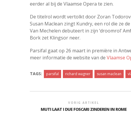
eerder al bij de Vlaamse Opera te zien.
De titelrol wordt vertolkt door Zoran Todorov
Susan Maclean zingt Kundry, een rol die ze d
Van Mechelen debuteert in zijn ‘droomrol’ A
Bork zet Klingsor neer.
Parsifal gaat op 26 maart in première in Antwe
meer informatie de website van de
Vlaamse O
TAGS:
parsifal
richard wagner
susan maclean
v
VORIG ARTIKEL
MUTI LAAT I DUE FOSCARI ZINDEREN IN ROME