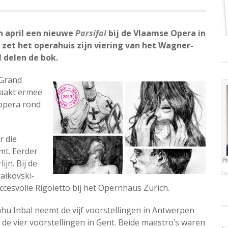
n april een nieuwe
Parsifal
bij de Vlaamse Opera in
zet het operahuis zijn viering van het Wagner-
l delen de bok.
 Grand
aakt ermee
 opera rond
r die
mt. Eerder
jn. Bij de
aikovski-
Op
ccesvolle Rigoletto bij het Opernhaus Zürich.
iahu Inbal neemt de vijf voorstellingen in Antwerpen
t de vier voorstellingen in Gent. Beide maestro’s waren