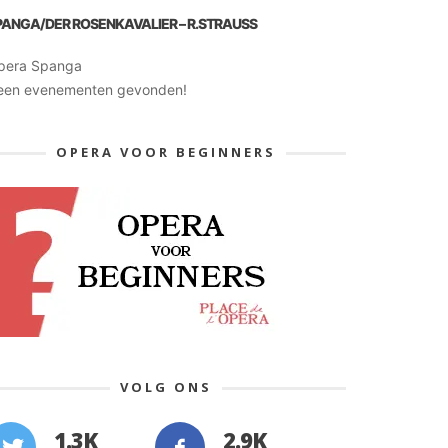
PANGA/DER ROSENKAVALIER – R.STRAUSS
pera Spanga
een evenementen gevonden!
OPERA VOOR BEGINNERS
VOLG ONS
1.3K