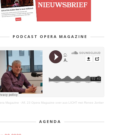
PODCAST OPERA MAGAZINE
era Magazine
·
Afl. 23 Opera Magazine over aus LICHT met Renee Jonker
AGENDA