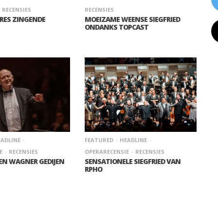
RECENSIES
RECENSIES
RES ZINGENDE
MOEIZAME WEENSE SIEGFRIED
ONDANKS TOPCAST
ADLINE
FEATURED
HEADLINE
E
RECENSIES
OPERARECENSIE
RECENSIES
N WAGNER GEDIJEN
SENSATIONELE SIEGFRIED VAN
RPHO