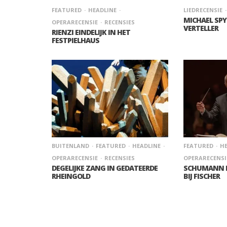
FEATURED
HEADLINE
LIEDRECENSIE
MICHAEL SPY
OPERARECENSIE
RECENSIES
VERTELLER
RIENZI EINDELIJK IN HET
FESTPIELHAUS
BUITENLAND
FEATURED
HEADLINE
FEATURED
HE
OPERARECENSIE
RECENSIES
OPERARECENSI
DEGELIJKE ZANG IN GEDATEERDE
SCHUMANN E
RHEINGOLD
BIJ FISCHER