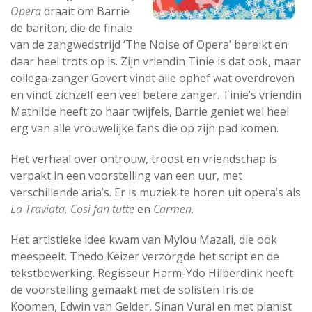
Opera
draait om Barrie
de bariton, die de finale
van de zangwedstrijd ‘The Noise of Opera’ bereikt en
daar heel trots op is. Zijn vriendin Tinie is dat ook, maar
collega-zanger Govert vindt alle ophef wat overdreven
en vindt zichzelf een veel betere zanger. Tinie’s vriendin
Mathilde heeft zo haar twijfels, Barrie geniet wel heel
erg van alle vrouwelijke fans die op zijn pad komen.
Het verhaal over ontrouw, troost en vriendschap is
verpakt in een voorstelling van een uur, met
verschillende aria’s. Er is muziek te horen uit opera’s als
La Traviata, Così fan tutte
en
Carmen
.
Het artistieke idee kwam van Mylou Mazali, die ook
meespeelt. Thedo Keizer verzorgde het script en de
tekstbewerking. Regisseur Harm-Ydo Hilberdink heeft
de voorstelling gemaakt met de solisten Iris de
Koomen, Edwin van Gelder, Sinan Vural en met pianist