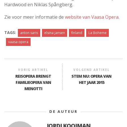
Hardwood en Niklas Spångberg.
Zie voor meer informatie de
website van Vaasa Opera
.
TAGS:
anton saris
elsina jansen
finland
La Boheme
vaasa opera
VORIG ARTIKEL
VOLGEND ARTIKEL
REISOPERA BRENGT
STEM NU: OPERA VAN
FAMILIEOPERA VAN
HET JAAR 2015
MENOTTI
DE AUTEUR
JORDI KOOIMAN