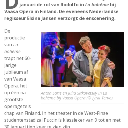
D
januari de rol van Rodolfo in
La bohème
bij
Vaasa Opera in Finland. De eveneens Nederlandse
regisseur Elsina Jansen verzorgt de enscenering.
De
productie
van
La
bohème
trapt het 60-
jarige
jubileum af
van Vaasa
Opera, het
op één na
Anton Saris en Julia Sitkovetsky in La
bohème bij Vaasa Opera (© Jyrki Tervo).
grootste
operagezels
chap van Finland. In het theater in de West-Finse
studentenstad zal Puccini’s klassieker van 9 tot en met
30 januari tien keer te zien zijn.