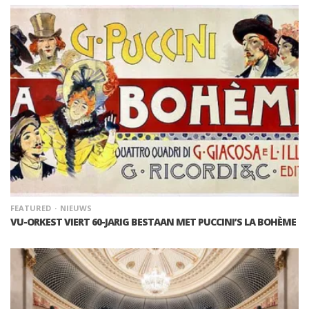
FEATURED
NIEUWS
VU-ORKEST VIERT 60-JARIG BESTAAN MET PUCCINI’S LA BOHÈME