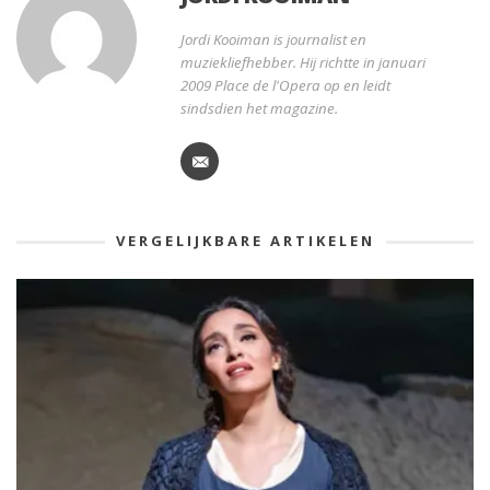
Jordi Kooiman is journalist en
muziekliefhebber. Hij richtte in januari
2009 Place de l'Opera op en leidt
sindsdien het magazine.
VERGELIJKBARE ARTIKELEN