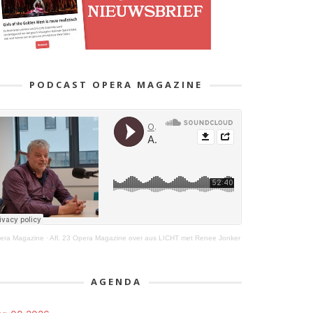
PODCAST OPERA MAGAZINE
era Magazine
·
Afl. 23 Opera Magazine over aus LICHT met Renee Jonker
AGENDA