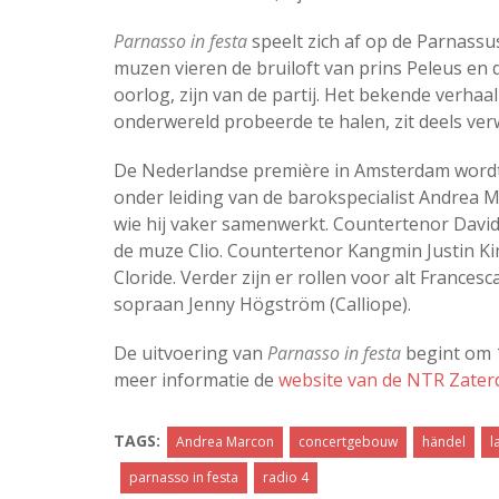
Parnasso in festa
speelt zich af op de Parnassu
muzen vieren de bruiloft van prins Peleus en
oorlog, zijn van de partij. Het bekende verhaal
onderwereld probeerde te halen, zit deels ver
De Nederlandse première in Amsterdam wordt
onder leiding van de barokspecialist Andrea
wie hij vaker samenwerkt. Countertenor Davi
de muze Clio. Countertenor Kangmin Justin Ki
Cloride. Verder zijn er rollen voor alt Francesc
sopraan Jenny Högström (Calliope).
De uitvoering van
Parnasso in festa
begint om 14
meer informatie de
website van de NTR Zate
TAGS:
Andrea Marcon
concertgebouw
händel
l
parnasso in festa
radio 4