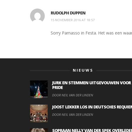
RUDOLPH DUPPEN
15 NOVEMBER 2016 AT 18:57
Sorry Parnasso in Festa. Het was een waar
NIEUWS
JURK EN STEMMEN UITGEVOUWEN VOOR
PRIDE
DOOR NEIL VAN DER LINDEN
JOOST LEKKER LOS IN DEUTSCHES REQUIE
DOOR NEIL VAN DER LINDEN
SOPRAAN NELLY VAN DER SPEK OVERLEDE