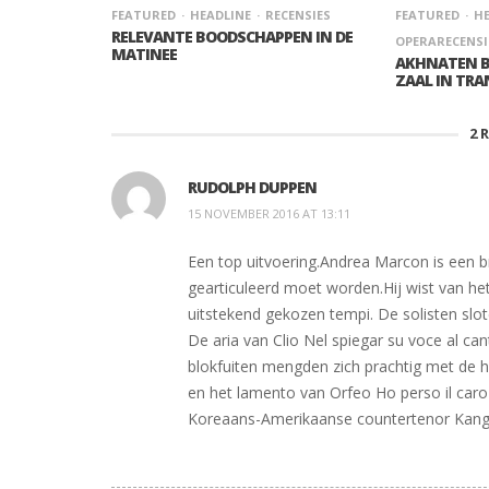
FEATURED
HEADLINE
RECENSIES
FEATURED
HE
RELEVANTE BOODSCHAPPEN IN DE
OPERARECENSI
MATINEE
AKHNATEN 
ZAAL IN TRA
2
RUDOLPH DUPPEN
15 NOVEMBER 2016 AT 13:11
Een top uitvoering.Andrea Marcon is een br
gearticuleerd moet worden.Hij wist van he
uitstekend gekozen tempi. De solisten sl
De aria van Clio Nel spiegar su voce al ca
blokfuiten mengden zich prachtig met de
en het lamento van Orfeo Ho perso il caro
Koreaans-Amerikaanse countertenor Kangin