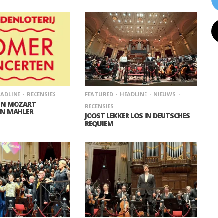
ADLINE
RECENSIES
FEATURED
HEADLINE
NIEUWS
 IN MOZART
RECENSIES
IN MAHLER
JOOST LEKKER LOS IN DEUTSCHES
REQUIEM