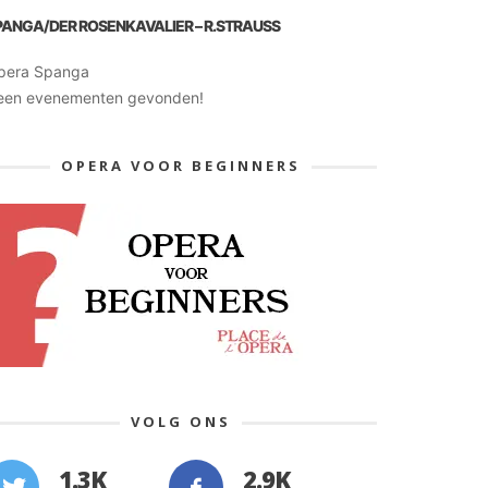
PANGA/DER ROSENKAVALIER – R.STRAUSS
pera Spanga
een evenementen gevonden!
OPERA VOOR BEGINNERS
VOLG ONS
1.3K