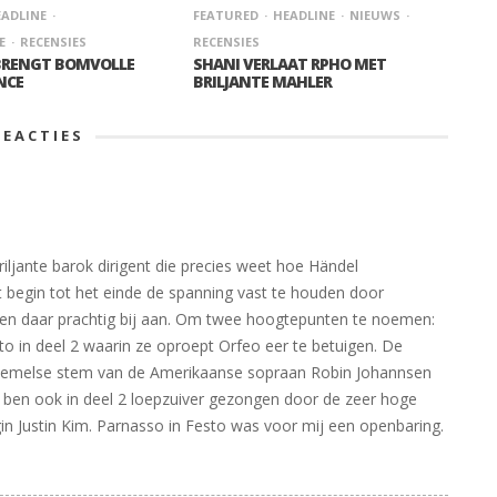
ADLINE
FEATURED
HEADLINE
NIEUWS
E
RECENSIES
RECENSIES
BRENGT BOMVOLLE
SHANI VERLAAT RPHO MET
NCE
BRILJANTE MAHLER
REACTIES
iljante barok dirigent die precies weet hoe Händel
t begin tot het einde de spanning vast te houden door
oten daar prachtig bij aan. Om twee hoogtepunten te noemen:
nto in deel 2 waarin ze oproept Orfeo eer te betuigen. De
 hemelse stem van de Amerikaanse sopraan Robin Johannsen
 ben ook in deel 2 loepzuiver gezongen door de zeer hoge
 Justin Kim. Parnasso in Festo was voor mij een openbaring.