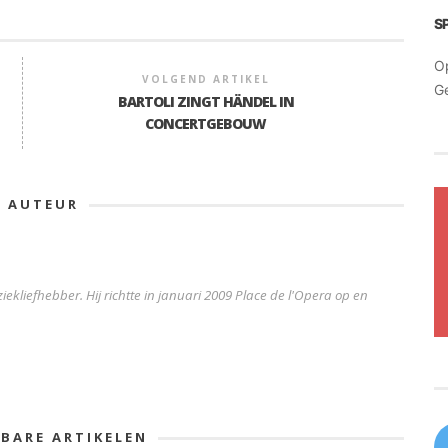
S
O
VOLGEND ARTIKEL
G
BARTOLI ZINGT HÄNDEL IN
CONCERTGEBOUW
E AUTEUR
iekliefhebber. Hij richtte in januari 2009 Place de l'Opera op en
KBARE ARTIKELEN