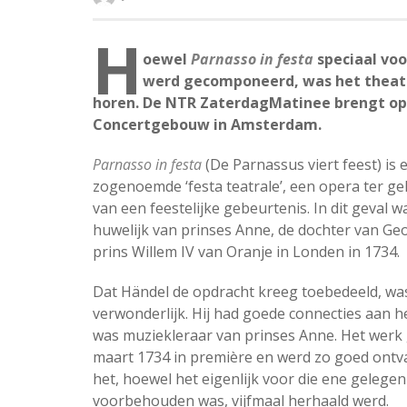
H
oewel
Parnasso in festa
speciaal voo
werd gecomponeerd, was het theate
horen. De NTR ZaterdagMatinee brengt op
Concertgebouw in Amsterdam.
Parnasso in festa
(De Parnassus viert feest) is 
zogenoemde ‘festa teatrale’, een opera ter g
van een feestelijke gebeurtenis. In dit geval w
huwelijk van prinses Anne, de dochter van Geo
prins Willem IV van Oranje in Londen in 1734.
Dat Händel de opdracht kreeg toebedeeld, was
verwonderlijk. Hij had goede connecties aan h
was muziekleraar van prinses Anne. Het werk
maart 1734 in première en werd zo goed ontv
het, hoewel het eigenlijk voor die ene gelege
voorbehouden was, vijfmaal herhaald werd.