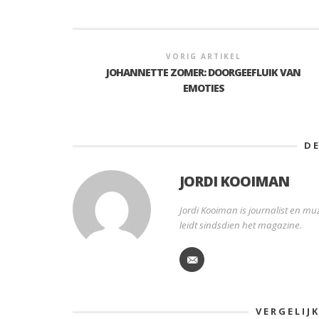
VORIG ARTIKEL
JOHANNETTE ZOMER: DOORGEEFLUIK VAN
EMOTIES
D
JORDI KOOIMAN
Jordi Kooiman is journalist en muz
leidt sindsdien het magazine.
VERGELIJ