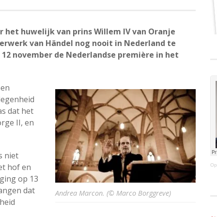
r het huwelijk van prins Willem IV van Oranje
rwerk van Händel nog nooit in Nederland te
 12 november de Nederlandse première in het
een
elegenheid
as dat het
rge II, en
 niet
et hof en
Op
 ging op 13
angen dat
Andrea Marcon. (© Marco Borggreve)
nheid