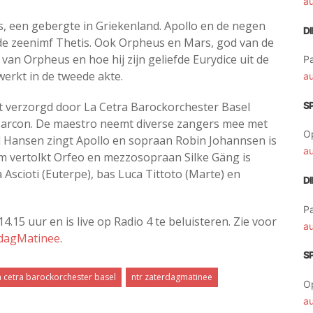
a
s, een gebergte in Griekenland. Apollo en de negen
D
 de zeenimf Thetis. Ook Orpheus en Mars, god van de
 van Orpheus en hoe hij zijn geliefde Eurydice uit de
Pa
werkt in de tweede akte.
a
 verzorgd door La Cetra Barockorchester Basel
S
 Marcon. De maestro neemt diverse zangers mee met
O
d Hansen zingt Apollo en sopraan Robin Johannsen is
a
m vertolkt Orfeo en mezzosopraan Silke Gäng is
a Ascioti (Euterpe), bas Luca Tittoto (Marte) en
D
Pa
.15 uur en is live op Radio 4 te beluisteren. Zie voor
a
rdagMatinee
.
S
a cetra barockorchester basel
ntr zaterdagmatinee
O
a