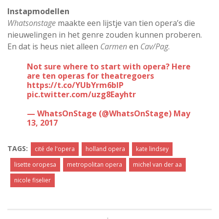
Instapmodellen
Whatsonstage
maakte een lijstje van tien opera’s die
nieuwelingen in het genre zouden kunnen proberen.
En dat is heus niet alleen
Carmen
en
Cav/Pag
.
Not sure where to start with opera? Here
are ten operas for theatregoers
https://t.co/YUbYrm6blP
pic.twitter.com/uzg8Eayhtr
— WhatsOnStage (@WhatsOnStage)
May
13, 2017
TAGS:
cité de l'opera
holland opera
kate lindsey
lisette oropesa
metropolitan opera
michel van der aa
nicole fiselier