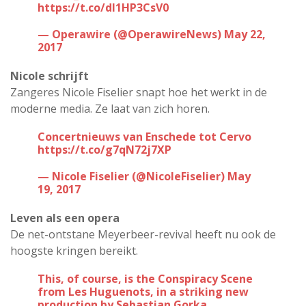
https://t.co/dl1HP3CsV0
— Operawire (@OperawireNews)
May 22,
2017
Nicole schrijft
Zangeres Nicole Fiselier snapt hoe het werkt in de
moderne media. Ze laat van zich horen.
Concertnieuws van Enschede tot Cervo
https://t.co/g7qN72j7XP
— Nicole Fiselier (@NicoleFiselier)
May
19, 2017
Leven als een opera
De net-ontstane Meyerbeer-revival heeft nu ook de
hoogste kringen bereikt.
This, of course, is the Conspiracy Scene
from Les Huguenots, in a striking new
production by Sebastian Gorka