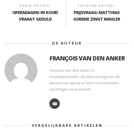
VORIG ARTIKEL
VOLGEND ARTIKEL
OPERADAGEN: IN KOOR!
PRIJSVRAAG: MATTHIAS
VRAAGT GEDULD
GOERNE ZINGT MAHLER
DE AUTEUR
FRANÇOIS VAN DEN ANKER
François van den Anker is
muziekjournalist. Hij doet verslag van de
wereld van opera en lied met interviews,
reportages en podcasts.
VERGELIJKBARE ARTIKELEN