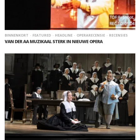
BINNENKORT
FEATURED
HEADLINE
OPERARECENSIE
RECENSIES
VAN DER AA MUZIKAAL STERK IN NIEUWE OPERA