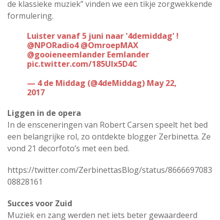
de klassieke muziek” vinden we een tikje zorgwekkende
formulering.
Luister vanaf 5 juni naar '4demiddag' !
@NPORadio4
@OmroepMAX
@gooieneemlander
Eemlander
pic.twitter.com/185UIx5D4C
— 4 de Middag (@4deMiddag)
May 22,
2017
Liggen in de opera
In de ensceneringen van Robert Carsen speelt het bed
een belangrijke rol, zo ontdekte blogger Zerbinetta. Ze
vond 21 decorfoto’s met een bed.
https://twitter.com/ZerbinettasBlog/status/8666697083
08828161
Succes voor Zuid
Muziek en zang werden net iets beter gewaardeerd