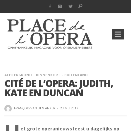
ACHTERGROND
BINNENKORT
BUITENLAND
CITÉ DE L’OPERA: JUDITH,
KATE EN DUNCAN
FRANÇOIS VAN DEN ANKER
·
23 MEI 2017
et grote operanieuws leest u dagelijks op