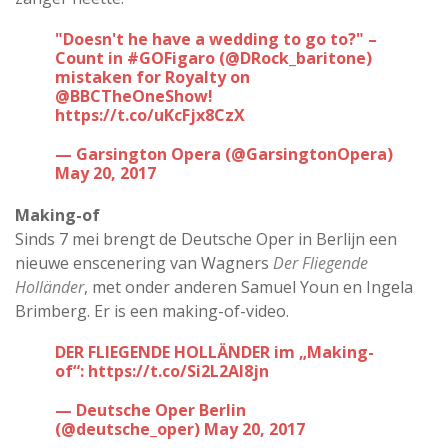
"Doesn't he have a wedding to go to?" –
Count in
#GOFigaro
(
@DRock_baritone
)
mistaken for Royalty on
@BBCTheOneShow
!
https://t.co/uKcFjx8CzX
— Garsington Opera (@GarsingtonOpera)
May 20, 2017
Making-of
Sinds 7 mei brengt de Deutsche Oper in Berlijn een
nieuwe enscenering van Wagners
Der Fliegende
Holländer
, met onder anderen Samuel Youn en Ingela
Brimberg. Er is een making-of-video.
DER FLIEGENDE HOLLÄNDER im „Making-
of“:
https://t.co/Si2L2Al8jn
— Deutsche Oper Berlin
(@deutsche_oper)
May 20, 2017