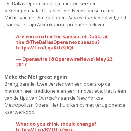
De Dallas Opera heeft zijn nieuwe seizoen
bekendgemaakt. Ook hier een Nederlandse naam:
Michel van der Aa. Zijn opera
Sunken Garden
zal volgend
jaar maart zijn Amerikaanse première beleven.
Are you excited for Samson et Dalila at
the
@TheDallasOpera
next season?
https://t.co/LqaAtb3UQl
— Operawire (@OperawireNews)
May 22,
2017
Make the Met great again
Breng parallel twee versies van een opera op de
planken, een traditionele en een innovatieve. Het is één
van de tips van
Operawire
aan de New Yorkse
Metropolitan Opera. Het huis kampt met teruglopende
kaartverkoop.
What do you think should change?
https://t.co/BVTDrjZwxu