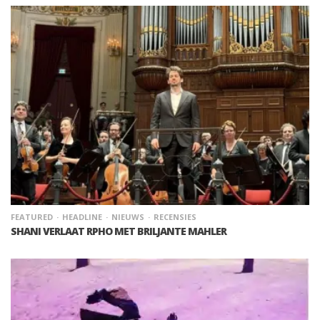
FEATURED
HEADLINE
NIEUWS
RECENSIES
SHANI VERLAAT RPHO MET BRILJANTE MAHLER