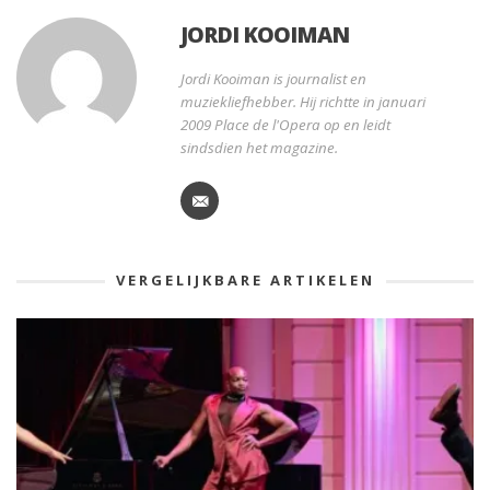
JORDI KOOIMAN
Jordi Kooiman is journalist en
muziekliefhebber. Hij richtte in januari
2009 Place de l'Opera op en leidt
sindsdien het magazine.
VERGELIJKBARE ARTIKELEN