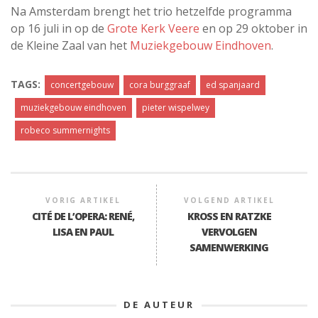
Na Amsterdam brengt het trio hetzelfde programma
op 16 juli in op de
Grote Kerk Veere
en op 29 oktober in
de Kleine Zaal van het
Muziekgebouw Eindhoven
.
TAGS:
concertgebouw
cora burggraaf
ed spanjaard
muziekgebouw eindhoven
pieter wispelwey
robeco summernights
VORIG ARTIKEL
VOLGEND ARTIKEL
CITÉ DE L’OPERA: RENÉ,
KROSS EN RATZKE
LISA EN PAUL
VERVOLGEN
SAMENWERKING
DE AUTEUR