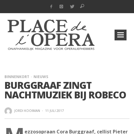
BINNENKORT
NIEUWS
BURGGRAAF ZINGT
NACHTMUZIEK BIJ ROBECO
JORDI KOOIMAN
·
11 JULI 2017
ezzosopraan Cora Burggraaf, cellist Pieter