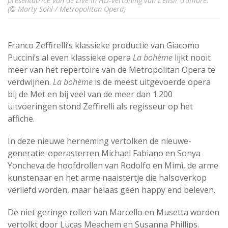
presentatrice van de Live in HD-vertoning van L’elisir d’amore.
(© Marty Sohl / Metropolitan Opera)
Franco Zeffirelli’s klassieke productie van Giacomo
Puccini’s al even klassieke opera
La bohème
lijkt nooit
meer van het repertoire van de Metropolitan Opera te
verdwijnen.
La bohème
is de meest uitgevoerde opera
bij de Met en bij veel van de meer dan 1.200
uitvoeringen stond Zeffirelli als regisseur op het
affiche.
In deze nieuwe herneming vertolken de nieuwe-
generatie-operasterren Michael Fabiano en Sonya
Yoncheva de hoofdrollen van Rodolfo en Mimì, de arme
kunstenaar en het arme naaistertje die halsoverkop
verliefd worden, maar helaas geen happy end beleven.
De niet geringe rollen van Marcello en Musetta worden
vertolkt door Lucas Meachem en Susanna Phillips.