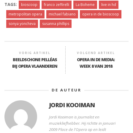
TAGS:
bioscoop
franco zeffirelli
La Boheme
live in hd
metropolitan opera
michael fabiano
opera in de bioscoop
sonya yoncheva
susanna phillips
VORIG ARTIKEL
VOLGEND ARTIKEL
BEELDSCHONE PELLÉAS
OPERA IN DE MEDIA:
BIJ OPERA VLAANDEREN
WEEK 8 VAN 2018
DE AUTEUR
JORDI KOOIMAN
Jordi Kooiman is journalist en
muziekliefhebber. Hij richtte in januari
2009 Place de l'Opera op en leidt