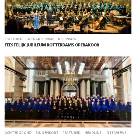
FEATURED
OPERARECENSIE
RECENSIES
FEESTELIJK JUBILEUM ROTTERDAMS OPERAKOOR
ACHTERGROND
BINNENKORT
FEATURED
HEADLINE
INTERVIEWS