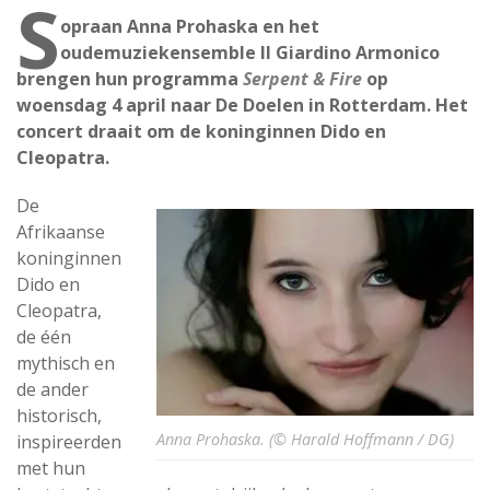
S
opraan Anna Prohaska en het
oudemuziekensemble Il Giardino Armonico
brengen hun programma
Serpent & Fire
op
woensdag 4 april naar De Doelen in Rotterdam. Het
concert draait om de koninginnen Dido en
Cleopatra.
De
Afrikaanse
koninginnen
Dido en
Cleopatra,
de één
mythisch en
de ander
historisch,
Anna Prohaska. (© Harald Hoffmann / DG)
inspireerden
met hun