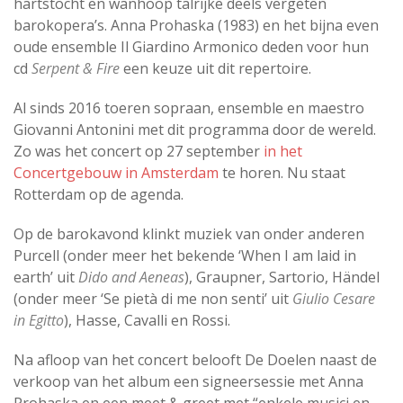
hartstocht en wanhoop talrijke deels vergeten
barokopera’s. Anna Prohaska (1983) en het bijna even
oude ensemble Il Giardino Armonico deden voor hun
cd
Serpent & Fire
een keuze uit dit repertoire.
Al sinds 2016 toeren sopraan, ensemble en maestro
Giovanni Antonini met dit programma door de wereld.
Zo was het concert op 27 september
in het
Concertgebouw in Amsterdam
te horen. Nu staat
Rotterdam op de agenda.
Op de barokavond klinkt muziek van onder anderen
Purcell (onder meer het bekende ‘When I am laid in
earth’ uit
Dido and Aeneas
), Graupner, Sartorio, Händel
(onder meer ‘Se pietà di me non senti’ uit
Giulio Cesare
in Egitto
), Hasse, Cavalli en Rossi.
Na afloop van het concert belooft De Doelen naast de
verkoop van het album een signeersessie met Anna