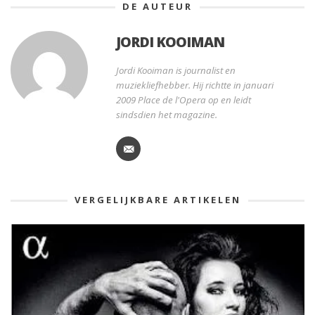
DE AUTEUR
JORDI KOOIMAN
Jordi Kooiman is journalist en
muziekliefhebber. Hij richtte in januari
2009 Place de l'Opera op en leidt
sindsdien het magazine.
VERGELIJKBARE ARTIKELEN