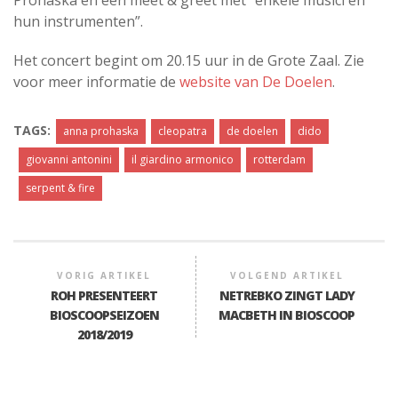
Prohaska en een meet & greet met “enkele musici en
hun instrumenten”.
Het concert begint om 20.15 uur in de Grote Zaal. Zie
voor meer informatie de
website van De Doelen
.
TAGS:
anna prohaska
cleopatra
de doelen
dido
giovanni antonini
il giardino armonico
rotterdam
serpent & fire
VORIG ARTIKEL
VOLGEND ARTIKEL
ROH PRESENTEERT
NETREBKO ZINGT LADY
BIOSCOOPSEIZOEN
MACBETH IN BIOSCOOP
2018/2019