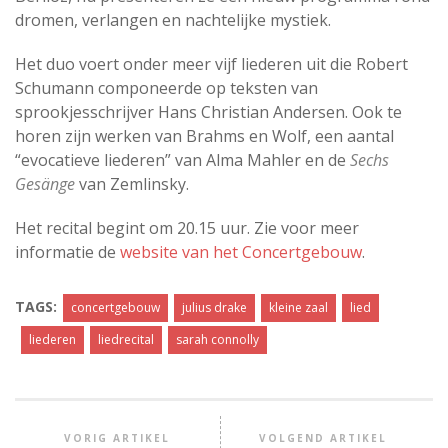
dromen, verlangen en nachtelijke mystiek.
Het duo voert onder meer vijf liederen uit die Robert
Schumann componeerde op teksten van
sprookjesschrijver Hans Christian Andersen. Ook te
horen zijn werken van Brahms en Wolf, een aantal
“evocatieve liederen” van Alma Mahler en de
Sechs
Gesänge
van Zemlinsky.
Het recital begint om 20.15 uur. Zie voor meer
informatie de
website van het Concertgebouw
.
TAGS:
concertgebouw
julius drake
kleine zaal
lied
liederen
liedrecital
sarah connolly
VORIG ARTIKEL
VOLGEND ARTIKEL