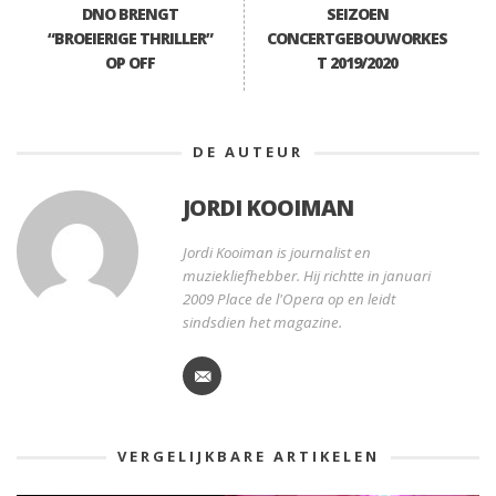
DNO BRENGT
SEIZOEN
“BROEIERIGE THRILLER”
CONCERTGEBOUWORKES
OP OFF
T 2019/2020
DE AUTEUR
JORDI KOOIMAN
Jordi Kooiman is journalist en
muziekliefhebber. Hij richtte in januari
2009 Place de l'Opera op en leidt
sindsdien het magazine.
VERGELIJKBARE ARTIKELEN