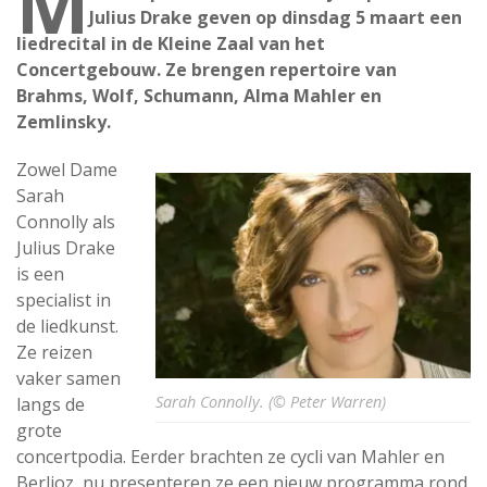
M
Julius Drake geven op dinsdag 5 maart een
liedrecital in de Kleine Zaal van het
Concertgebouw. Ze brengen repertoire van
Brahms, Wolf, Schumann, Alma Mahler en
Zemlinsky.
Zowel Dame
Sarah
Connolly als
Julius Drake
is een
specialist in
de liedkunst.
Ze reizen
vaker samen
Sarah Connolly. (© Peter Warren)
langs de
grote
concertpodia. Eerder brachten ze cycli van Mahler en
Berlioz, nu presenteren ze een nieuw programma rond