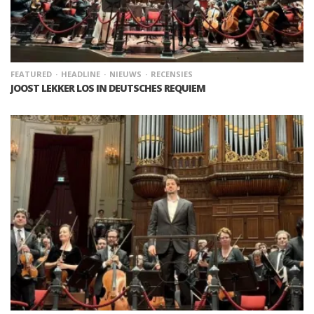
FEATURED
HEADLINE
NIEUWS
RECENSIES
JOOST LEKKER LOS IN DEUTSCHES REQUIEM