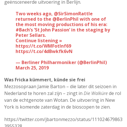
geënsceneerde uitvoering in Berlijn.
Two weeks ago,
@SirSimonRattle
returned to the
@BerlinPhil
with one of
the most moving productions of his era:
#Bach
’s ‘St John Passion’ in the staging by
Peter Sellars.
Continue listening »
https://t.co/WMFotInf69
https://t.co/4dBwkfk6vN
— Berliner Philharmoniker (@BerlinPhil)
March 25, 2019
Was Fricka kümmert, künde sie frei
Mezzosopraan Jamie Barton – die later dit seizoen in
Nederland te horen zal zijn – zingt in
Die Walküre
de rol
van de echtgenote van Wotan. De uitvoering in New
York is komende zaterdag in de bioscopen te zien.
https://twitter.com/jbartonmezzo/status/111024679863
3955328