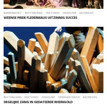
BINNENKORT
BUITENLAND
FEATURED
HEADLINE
RECENSIES
WEENSE PRIDE FLEDERMAUS UITZINNIG SUCCES
BUITENLAND
FEATURED
HEADLINE
OPERARECENSIE
RECENSIES
DEGELIJKE ZANG IN GEDATEERDE RHEINGOLD