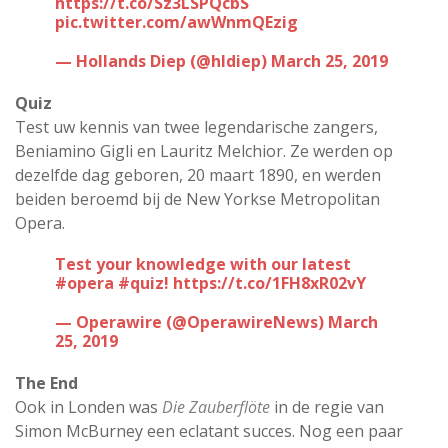
https://t.co/Sz3LSPQcbS
pic.twitter.com/awWnmQEzig
— Hollands Diep (@hldiep)
March 25, 2019
Quiz
Test uw kennis van twee legendarische zangers,
Beniamino Gigli en Lauritz Melchior. Ze werden op
dezelfde dag geboren, 20 maart 1890, en werden
beiden beroemd bij de New Yorkse Metropolitan
Opera.
Test your knowledge with our latest
#opera
#quiz
!
https://t.co/1FH8xR02vY
— Operawire (@OperawireNews)
March
25, 2019
The End
Ook in Londen was
Die Zauberflöte
in de regie van
Simon McBurney een eclatant succes. Nog een paar