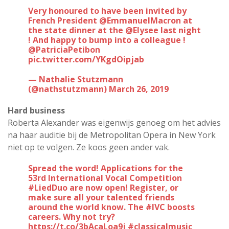
Very honoured to have been invited by
French President
@EmmanuelMacron
at
the state dinner at the
@Elysee
last night
! And happy to bump into a colleague !
@PatriciaPetibon
pic.twitter.com/YKgdOipjab
— Nathalie Stutzmann
(@nathstutzmann)
March 26, 2019
Hard business
Roberta Alexander was eigenwijs genoeg om het advies
na haar auditie bij de Metropolitan Opera in New York
niet op te volgen. Ze koos geen ander vak.
Spread the word! Applications for the
53rd International Vocal Competition
#LiedDuo
are now open! Register, or
make sure all your talented friends
around the world know. The
#IVC
boosts
careers. Why not try?
https://t.co/3bAcaLoa9j
#classicalmusic