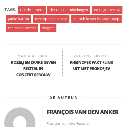
TAGS:
cité de l'opera
der ring des nibelungen
edita gruberova
jamie barton
metropolitan opera
muziektheater hollands diep
thomas oliemans
wagner
VORIG ARTIKEL
VOLGEND ARTIKEL
KOZELJ EN DRAKE GEVEN
RHEINOPER PAKT FLINK
RECITAL IN
UIT MET PROKOFJEV
CONCERTGEBOUW
DE AUTEUR
FRANÇOIS VAN DEN ANKER
François van den Anker is