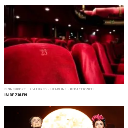
BINNENKORT
FEATURED
HEADLINE
REDACTIONEEL
IN DE ZALEN