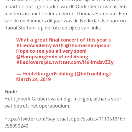
maart en april gehouden wordt. Onderdeel ervan is een
masterclass met onder anderen Thomas Hampson. Eén
van de deelnemers dit jaar was de Nederlandse bariton
Raoul Steffani, op de foto de vijfde van links.
What a great final concert of this year's
#LiedAcademy
with
@thomashampson
!
Hope to see you all very soon!
@HampsongFndn
#Lied
#song
#liedlovers
pic.twitter.com/Hd4mdsvZZy
— HeidelbergerFrühling (@hdfruehling)
March 24, 2019
Einde
Het tijdperk Gruberova eindigt morgen, althans voor
wat betreft het operapodium.
https://twitter.com/bay_staatsoper/status/1110518167
758090240