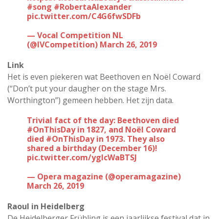
#song
#RobertaAlexander
pic.twitter.com/C4G6fwSDFb
— Vocal Competition NL
(@IVCompetition)
March 26, 2019
Link
Het is even piekeren wat Beethoven en Noël Coward
(“Don’t put your daugher on the stage Mrs.
Worthington”) gemeen hebben. Het zijn data.
Trivial fact of the day: Beethoven died
#OnThisDay
in 1827, and Noël Coward
died
#OnThisDay
in 1973. They also
shared a birthday (December 16)!
pic.twitter.com/ygIcWaBTSJ
— Opera magazine (@operamagazine)
March 26, 2019
Raoul in Heidelberg
De Heidelberger Frühling is een jaarlijkse festival dat in