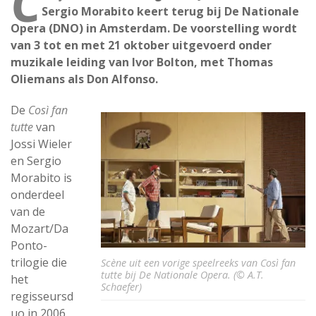
C
Sergio Morabito keert terug bij De Nationale
Opera (DNO) in Amsterdam. De voorstelling wordt
van 3 tot en met 21 oktober uitgevoerd onder
muzikale leiding van Ivor Bolton, met Thomas
Oliemans als Don Alfonso.
De
Così fan
tutte
van
Jossi Wieler
en Sergio
Morabito is
onderdeel
van de
Mozart/Da
Ponto-
trilogie die
Scène uit een vorige speelreeks van Così fan
tutte bij De Nationale Opera. (© A.T.
het
Schaefer)
regisseursd
uo in 2006