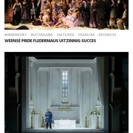
BINNENKORT
BUITENLAND
FEATURED
HEADLINE
RECENSIES
WEENSE PRIDE FLEDERMAUS UITZINNIG SUCCES