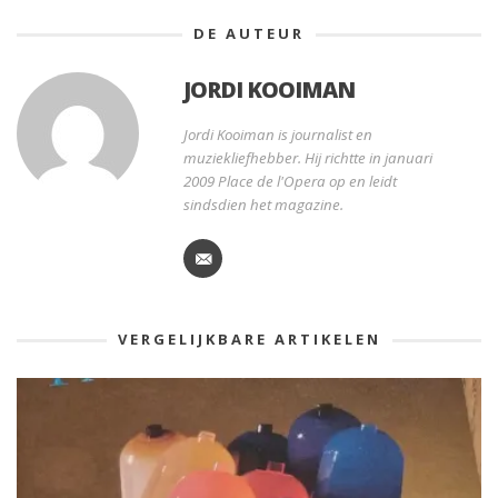
DE AUTEUR
JORDI KOOIMAN
Jordi Kooiman is journalist en
muziekliefhebber. Hij richtte in januari
2009 Place de l'Opera op en leidt
sindsdien het magazine.
VERGELIJKBARE ARTIKELEN