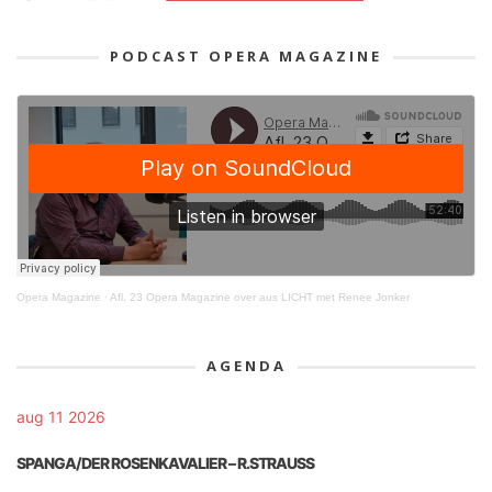
PODCAST OPERA MAGAZINE
Opera Magazine
·
Afl. 23 Opera Magazine over aus LICHT met Renee Jonker
AGENDA
aug 11 2026
SPANGA/DER ROSENKAVALIER – R.STRAUSS