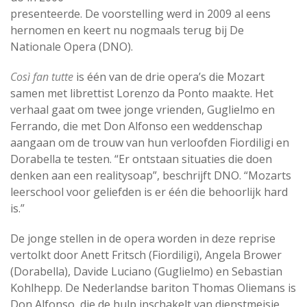
presenteerde. De voorstelling werd in 2009 al eens
hernomen en keert nu nogmaals terug bij De
Nationale Opera (DNO).
Così fan tutte
is één van de drie opera’s die Mozart
samen met librettist Lorenzo da Ponto maakte. Het
verhaal gaat om twee jonge vrienden, Guglielmo en
Ferrando, die met Don Alfonso een weddenschap
aangaan om de trouw van hun verloofden Fiordiligi en
Dorabella te testen. “Er ontstaan situaties die doen
denken aan een realitysoap”, beschrijft DNO. “Mozarts
leerschool voor geliefden is er één die behoorlijk hard
is.”
De jonge stellen in de opera worden in deze reprise
vertolkt door Anett Fritsch (Fiordiligi), Angela Brower
(Dorabella), Davide Luciano (Guglielmo) en Sebastian
Kohlhepp. De Nederlandse bariton Thomas Oliemans is
Don Alfonso, die de hulp inschakelt van dienstmeisje