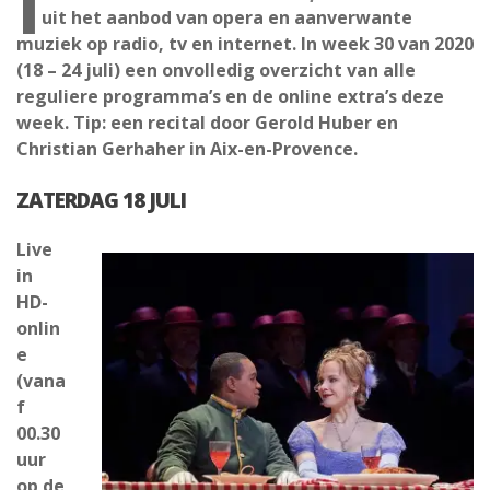
I
uit het aanbod van opera en aanverwante
muziek op radio, tv en internet. In week 30 van 2020
(18 – 24 juli) een onvolledig overzicht van alle
reguliere programma’s en de online extra’s deze
week. Tip: een recital door Gerold Huber en
Christian Gerhaher in Aix-en-Provence.
ZATERDAG 18 JULI
Live
in
HD-
onlin
e
(vana
f
00.30
uur
op de