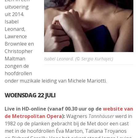
uitvoering
uit 2014.
Isabel
Leonard,
Lawrence
Brownlee en
Christopher
Maltman
Isabel Leonard. (© Sergio Kurhajec)
zongen de
hoofdrollen
onder muzikale leiding van Michele Mariotti.
WOENSDAG 22 JULI
Live in HD-online (vanaf 00.30 uur op de
website van
de Metropolitan Opera
):
Wagners
Tannhäuser
werd in
1982 op de planken gebracht bij de Met door een cast
met in de hoofdrollen Éva Marton, Tatiana Troyanos