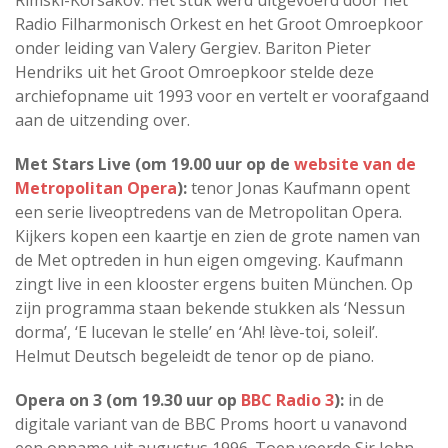
Radio Filharmonisch Orkest en het Groot Omroepkoor
onder leiding van Valery Gergiev. Bariton Pieter
Hendriks uit het Groot Omroepkoor stelde deze
archiefopname uit 1993 voor en vertelt er voorafgaand
aan de uitzending over.
Met Stars Live (om 19.00 uur op de
website van de
Metropolitan Opera
):
tenor Jonas Kaufmann opent
een serie liveoptredens van de Metropolitan Opera.
Kijkers kopen een kaartje en zien de grote namen van
de Met optreden in hun eigen omgeving. Kaufmann
zingt live in een klooster ergens buiten München. Op
zijn programma staan bekende stukken als ‘Nessun
dorma’, ‘E lucevan le stelle’ en ‘Ah! lève-toi, soleil’.
Helmut Deutsch begeleidt de tenor op de piano.
Opera on 3 (om 19.30 uur op
BBC Radio 3
):
in de
digitale variant van de BBC Proms hoort u vanavond
een opname uit augustus 1996. Toen voerde Sir John