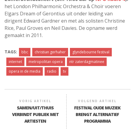
het London Philharmonic Orchestra & Choir voeren
Elgars Dream of Gerontius uit onder leiding van
dirigent Edward Gardner en met als solisten Christine
Rice, Paul Groves en Neil Davies. De opname werd
gemaakt in 2011.
TAGS:
bbc
christian gerhaher
glyndebourne festival
internet
metropolitan opera
ntr zaterdagmatinee
opera in de media
radio
tv
VORIG ARTIKEL
VOLGEND ARTIKEL
SAMEN/UIT/THUIS
FESTIVAL OUDE MUZIEK
VERBINDT PUBLIEK MET
BRENGT ALTERNATIEF
ARTIESTEN
PROGRAMMA