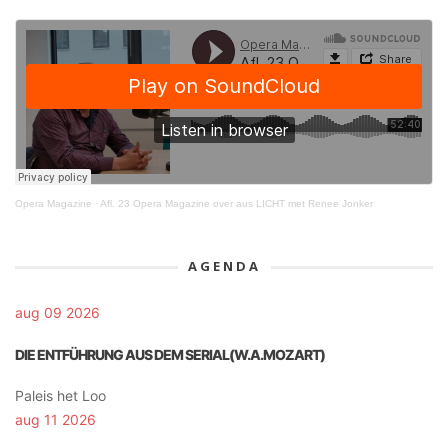
Opera Magazine
·
Afl. 23 Opera Magazine over aus LICHT met Renee Jonker
AGENDA
aug 09 2026
DIE ENTFÜHRUNG AUS DEM SERIAL(W.A.MOZART)
Paleis het Loo
aug 11 2026