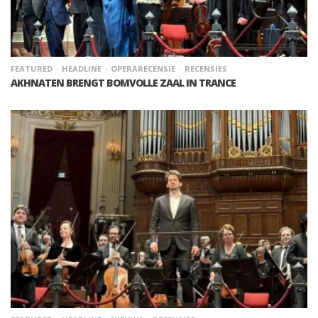
FEATURED
HEADLINE
OPERARECENSIE
RECENSIES
AKHNATEN BRENGT BOMVOLLE ZAAL IN TRANCE