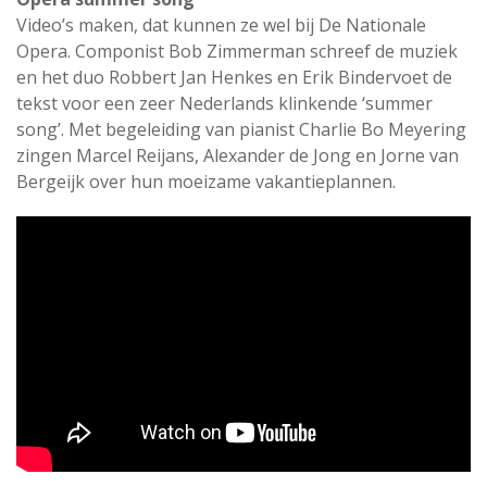
Video’s maken, dat kunnen ze wel bij De Nationale
Opera. Componist Bob Zimmerman schreef de muziek
en het duo Robbert Jan Henkes en Erik Bindervoet de
tekst voor een zeer Nederlands klinkende ‘summer
song’. Met begeleiding van pianist Charlie Bo Meyering
zingen Marcel Reijans, Alexander de Jong en Jorne van
Bergeijk over hun moeizame vakantieplannen.