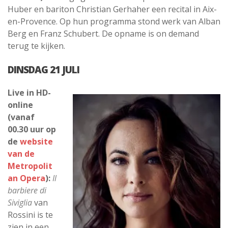
Huber en bariton Christian Gerhaher een recital in Aix-
en-Provence. Op hun programma stond werk van Alban
Berg en Franz Schubert. De opname is on demand
terug te kijken.
DINSDAG 21 JULI
Live in HD-
online
(vanaf
00.30 uur op
de
website
van de
Metropolit
an Opera
):
Il
barbiere di
Siviglia
van
Rossini is te
zien in een