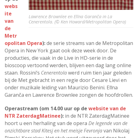
webs
ite
Lawrence Brownlee en Elīna Garanča in La
van
Cenerentola. (© Ken Howard/Metropolitan Opera)
de
Metr
opolitan Opera
):
de serie streams van de Metropolitan
Opera in New York gaat ook deze week door. De
producties, die vaak in de Live in HD-serie in de
bioscoop vertoond werden, blijven een dag lang online
staan. Rossini’s
Cenerentola
werd ruim tien jaar geleden
bij de Met gebracht in een regie door Cesare Lievi en
onder muzikale leiding van Maurizio Benini. Elīna
Garanča en Lawrence Brownlee zongen de hoofdrollen.
Operastream (om 14.00 uur op de
website van de
NTR ZaterdagMatinee
):
in de NTR ZaterdagMatinee
hoort u een herhaling van de opera
De legende van de
onzichtbare stad Kitesj en het meisje Fevronja
van Nikolaj
Rimski-Korsakov. Het stuk werd uitgevoerd door het