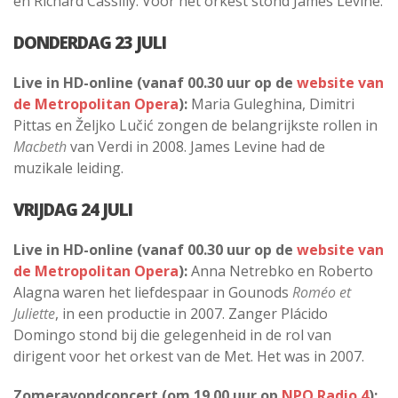
en Richard Cassilly. Voor het orkest stond James Levine.
DONDERDAG 23 JULI
Live in HD-online (vanaf 00.30 uur op de
website van
de Metropolitan Opera
):
Maria Guleghina, Dimitri
Pittas en Željko Lučić zongen de belangrijkste rollen in
Macbeth
van Verdi in 2008. James Levine had de
muzikale leiding.
VRIJDAG 24 JULI
Live in HD-online (vanaf 00.30 uur op de
website van
de Metropolitan Opera
):
Anna Netrebko en Roberto
Alagna waren het liefdespaar in Gounods
Roméo et
Juliette
, in een productie in 2007. Zanger Plácido
Domingo stond bij die gelegenheid in de rol van
dirigent voor het orkest van de Met. Het was in 2007.
Zomeravondconcert (om 19.00 uur op
NPO Radio 4
):