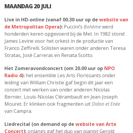
MAANDAG 20 JULI
Live in HD-online (vanaf 00.30 uur op de
website van
de Metropolitan Opera
):
Puccini’s
Bohème
werd
honderden keren opgevoerd bij de Met. In 1982 stond
James Levine voor het orkest in de productie van
Franco Zeffirelli. Solisten waren onder anderen Teresa
Stratas, José Carreras en Renata Scotto.
Het Zomeravondconcert (om 20.00 uur op
NPO
Radio 4
):
het ensemble Les Arts Florissants onder
leiding van William Christie gaf begin dit jaar een
concert met werken van onder anderen Nicolas
Bernier, Louis-Nicolas Clérambault en Jean-Joseph
Mouret. Er klinken ook fragmenten uit
Didon et Enée
van Campra.
Liedrecital (on demand op de
website van Arte
Concert
):
onlangs gaf het duo van pianist Gerold