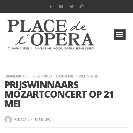
BINNENKORT
FEATURED
HEADLINE
WEDSTRIJD
PRIJSWINNAARS
MOZARTCONCERT OP 21
MEI
REDACTIE
·
15 MEI 2024