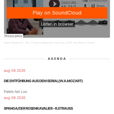
Opera Magazine
·
Afl. 23 Opera Magazine over aus LICHT met Renee Jonker
AGENDA
aug 08 2026
DIE ENTFÜHRUNG AUS DEM SERIAL(W.A.MOZART)
Paleis het Loo
aug 08 2026
SPANGA/DER ROSENKAVALIER – R.STRAUSS