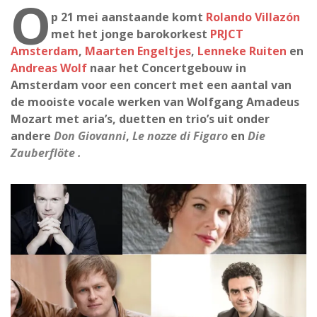
O
p 21 mei aanstaande komt
Rolando Villazón
met het jonge barokorkest
PRJCT
Amsterdam
,
Maarten Engeltjes
,
Lenneke Ruiten
en
Andreas Wolf
naar het Concertgebouw in
Amsterdam voor een concert met een aantal van
de mooiste vocale werken van Wolfgang Amadeus
Mozart met aria’s, duetten en trio’s uit onder
andere
Don Giovanni
,
Le nozze di Figaro
en
Die
Zauberflöte .