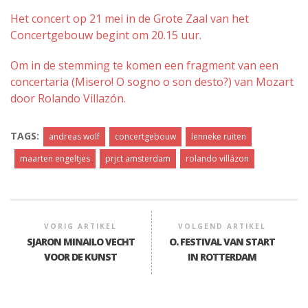
Het concert op 21 mei in de Grote Zaal van het
Concertgebouw begint om 20.15 uur.
Om in de stemming te komen een fragment van een
concertaria (Misero! O sogno o son desto?) van Mozart
door Rolando Villazón.
TAGS:
andreas wolf
concertgebouw
lenneke ruiten
maarten engeltjes
prjct amsterdam
rolando villázon
VORIG ARTIKEL
VOLGEND ARTIKEL
SJARON MINAILO VECHT
O. FESTIVAL VAN START
VOOR DE KUNST
IN ROTTERDAM