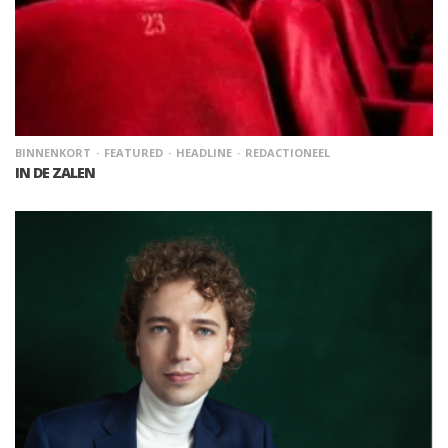
BINNENKORT
FEATURED
HEADLINE
REDACTIONEEL
IN DE ZALEN