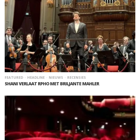
FEATURED
HEADLINE
NIEUWS
RECENSIES
SHANI VERLAAT RPHO MET BRILJANTE MAHLER