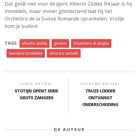
Dat geldt niet voor dirigent Alberto Zedda: 84 jaar is hij
inmiddels, maar immer glimlachend laat hij het
Orchestre de la Suisse Romande sprankelen. Vrolijk
kom je buiten!
TAGS:
alberto zedda
genève
il barbiere di siviglia
lawrence brownlee
silvia tro santafé
VORIG ARTIKEL
VOLGEND ARTIKEL
STOTIJN OPENT SERIE
TRUZE LODDER
GROTE ZANGERS
ONTVANGT
ONDERSCHEIDING
DE AUTEUR