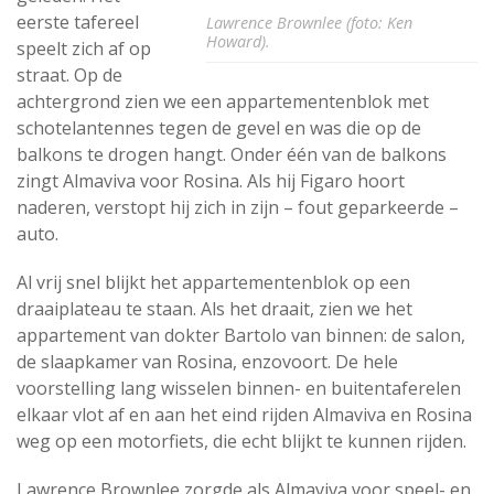
eerste tafereel
Lawrence Brownlee (foto: Ken
Howard).
speelt zich af op
straat. Op de
achtergrond zien we een appartementenblok met
schotelantennes tegen de gevel en was die op de
balkons te drogen hangt. Onder één van de balkons
zingt Almaviva voor Rosina. Als hij Figaro hoort
naderen, verstopt hij zich in zijn – fout geparkeerde –
auto.
Al vrij snel blijkt het appartementenblok op een
draaiplateau te staan. Als het draait, zien we het
appartement van dokter Bartolo van binnen: de salon,
de slaapkamer van Rosina, enzovoort. De hele
voorstelling lang wisselen binnen- en buitentaferelen
elkaar vlot af en aan het eind rijden Almaviva en Rosina
weg op een motorfiets, die echt blijkt te kunnen rijden.
Lawrence Brownlee zorgde als Almaviva voor speel- en