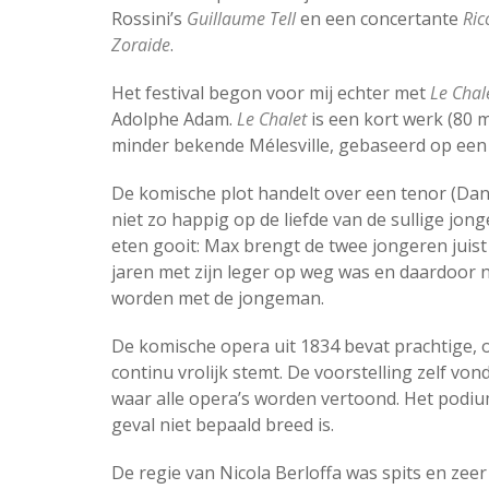
Rossini’s
Guillaume Tell
en een concertante
Ric
Zoraide
.
Het festival begon voor mij echter met
Le Chal
Adolphe Adam.
Le Chalet
is een kort werk (80 
minder bekende Mélesville, gebaseerd op een 
De komische plot handelt over een tenor (Daniel
niet zo happig op de liefde van de sullige jon
eten gooit: Max brengt de twee jongeren juist bij
jaren met zijn leger op weg was en daardoor ni
worden met de jongeman.
De komische opera uit 1834 bevat prachtige,
continu vrolijk stemt. De voorstelling zelf vo
waar alle opera’s worden vertoond. Het podium 
geval niet bepaald breed is.
De regie van Nicola Berloffa was spits en zeer