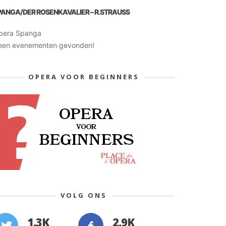
PANGA/DER ROSENKAVALIER – R.STRAUSS
pera Spanga
een evenementen gevonden!
OPERA VOOR BEGINNERS
VOLG ONS
1.3K