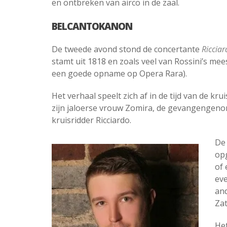
en ontbreken van airco in de zaal.
BELCANTOKANON
De tweede avond stond de concertante
Ricciar
stamt uit 1818 en zoals veel van Rossini’s me
een goede opname op Opera Rara).
Het verhaal speelt zich af in de tijd van de k
zijn jaloerse vrouw Zomira, de gevangengenom
kruisridder Ricciardo.
De 
opg
of 
eve
and
Za
Het