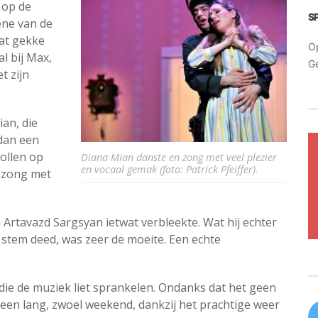
 op de
S
ene van de
at gekke
O
al bij Max,
G
t zijn
an, die
dan een
ollen op
Diana Mian danste en zong met veel plezier
en vocaal gemak (foto: Patrick Pfeiffer).
n zong met
Artavazd Sargsyan ietwat verbleekte. Wat hij echter
 stem deed, was zeer de moeite. Een echte
 die de muziek liet sprankelen. Ondanks dat het geen
 een lang, zwoel weekend, dankzij het prachtige weer