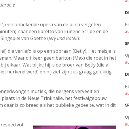
a
ciardo e
D
et
, een onbekende opera van de bijna vergeten
Pa
minuten) naar een libretto van Eugène Scribe en de
a
Singspiel van Goethe (
Jery und Bäteli
).
S
) die verliefd is op een sopraan (Betly). Het meisje is
O
geman. Maar dit keer geen bariton (Max) die roet in het
a
 elkaar. Wat blijkt: hij is de broer van Betly (die al
et herkend werd) en hij ziet zijn zus graag gelukkig
D
Pa
 ongedwongen muziek, die nergens verveelt en
a
nd plaats in de Neue Trinkhalle, het festivalgebouw
daar is zo breed als het publieke gedeelte, wat in dit
S
O
 respectvol
a