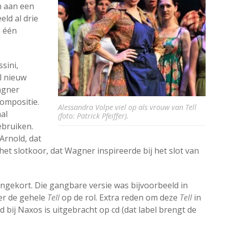
n aan een
eld al drie
n één
sini,
l nieuw
agner
ompositie.
Alessandra Volpe viel op als vrouw van Tell
al
(foto: Patrick Pfeiffer).
ebruiken.
Arnold, dat
 het slotkoor, dat Wagner inspireerde bij het slot van
ngekort. Die gangbare versie was bijvoorbeeld in
er de gehele
Tell
op de rol. Extra reden om deze
Tell
in
ld bij Naxos is uitgebracht op cd (dat label brengt de