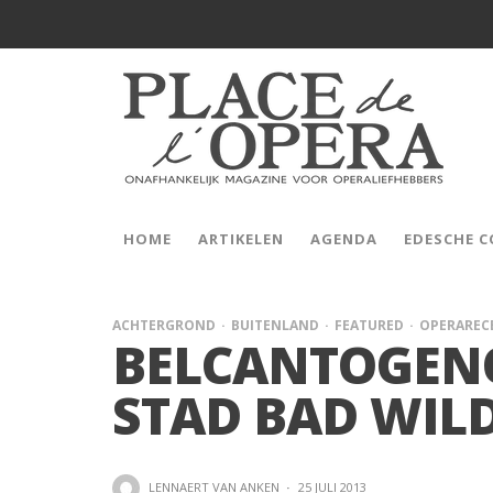
HOME
ARTIKELEN
AGENDA
EDESCHE 
ACHTERGROND
BUITENLAND
FEATURED
OPERAREC
BELCANTOGENO
STAD BAD WIL
LENNAERT VAN ANKEN
·
25 JULI 2013