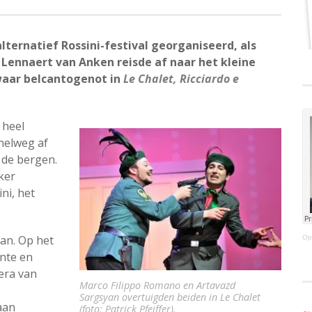
ternatief Rossini-festival georganiseerd, als
 Lennaert van Anken reisde af naar het kleine
waar belcantogenot in
Le Chalet, Ricciardo e
 heel
nelweg af
 de bergen.
ker
ni, het
aan. Op het
Op
nte en
era van
Marco Filippo Romano en Artavazd
Sargsyan overtuigden beiden in Le Chalet
aan
(foto: Patrick Pfeiffer).