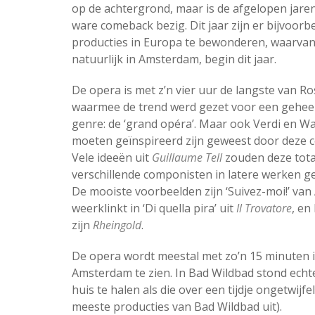
op de achtergrond, maar is de afgelopen jare
ware comeback bezig. Dit jaar zijn er bijvoorbe
producties in Europa te bewonderen, waarva
natuurlijk in Amsterdam, begin dit jaar.
De opera is met z’n vier uur de langste van Ros
waarmee de trend werd gezet voor een gehee
genre: de ‘grand opéra’. Maar ook Verdi en W
moeten geïnspireerd zijn geweest door deze c
Vele ideeën uit
Guillaume Tell
zouden deze tota
verschillende componisten in latere werken g
De mooiste voorbeelden zijn ‘Suivez-moi!’ van 
weerklinkt in ‘Di quella pira’ uit
Il Trovatore
, en
zijn
Rheingold
.
De opera wordt meestal met zo’n 15 minuten i
Amsterdam te zien. In Bad Wildbad stond echt
huis te halen als die over een tijdje ongetwijfe
meeste producties van Bad Wildbad uit).