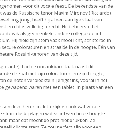
genomen voor dit vocale feest. De bekendste van de
t was de Russische tenor Maxim Mironov (Ricciardo).
wel nog jong, heeft hij al een aardige staat van
nst en dat is volledig terecht. Hij beheerste het
cantovak als geen enkele andere collega op het
ium. Hij hield zijn stem vaak mooi licht, schitterde in
n secure coloraturen en straalde in de hoogte. Eén van
betere Rossini-tenoren van deze tijd.
Agorante), had de ondankbare taak naast dit
rde de zaal met zijn coloraturen en zijn hoogte,
an de noten verbleekte hij enigszins, vooral in het
ide gewapend waren met een tablet, in plaats van een
sen deze heren in, letterlijk en ook wat vocale
e stem, die bij vlagen wat schel werd in de hoogte.
ant, maar dat mocht de pret niet drukken. Ze
egelijk lichte stem. Ze zou perfect zijn voor een