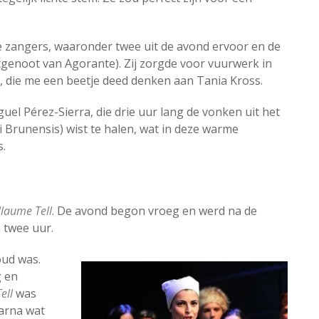
e zangers, waaronder twee uit de avond ervoor en de
tgenoot van Agorante). Zij zorgde voor vuurwerk in
, die me een beetje deed denken aan Tania Kross.
uel Pérez-Sierra, die drie uur lang de vonken uit het
 Brunensis) wist te halen, wat in deze warme
s.
llaume Tell
. De avond begon vroeg en werd na de
 twee uur.
oud was.
g en
ell
was
aarna wat