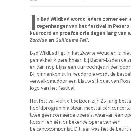
I
n Bad Wildbad wordt iedere zomer een al
tegenhanger van het festival in Pesaro.
kuuroord en proefde drie dagen lang van 
Zoraide
en
Guillaume Tell
.
Bad Wildbad ligt in het Zwarte Woud en is niet
gemakkelijk bereikbaar: bij Baden-Baden de s
en dan nog bijna een uur bochtjes rijden door
Bij binnenkomst in het dorpje wordt de bezoe
verwelkomt door een blauw silhouet van Rossi
logo van het festival.
Het festival viert dit seizoen zijn 25-jarig best
hoofdprogramma staan meestal één concerta
twee geënsceneerde opera’s, waarvan één op
Rossini en één onbekende opera van een
belcantocomponist. Dit jaar was het de beurt 