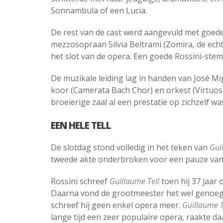
Sonnambula of een Lucia.
De rest van de cast werd aangevuld met goed
mezzosopraan Silvia Beltrami (Zomira, de ech
het slot van de opera. Een goede Rossini-stem
De muzikale leiding lag in handen van José Mig
koor (Camerata Bach Chor) en orkest (Virtuosi
broeierige zaal al een prestatie op zichzelf wa
EEN HELE TELL
De slotdag stond volledig in het teken van
Gui
tweede akte onderbroken voor een pauze van
Rossini schreef
Guillaume Tell
toen hij 37 jaar 
Daarna vond de grootmeester het wel genoe
schreef hij geen enkel opera meer.
Guillaume T
lange tijd een zeer populaire opera, raakte d