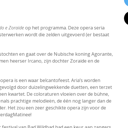
do e Zoraide
op het programma. Deze opera seria
esterwerken wordt die zelden uitgevoerd (er bestaat
ruistochten en gaat over de Nubische koning Agorante,
en heerser Ircano, zijn dochter Zoraide en de
opera is een waar belcantofeest. Aria’s worden
evolgd door duizelingwekkende duetten, een terzet
een kwartet. De coloraturen vloeien over de bühne,
nals prachtige melodieën, de één nog langer dan de
er. Het zou een zeer geschikte opera zijn voor de
terdagMatinee!
 festival van Bad Wildbad had een keur aan zangers