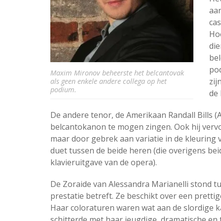
aan
cas
Hoe
die
bel
pod
Maxim Mironov beheerste het belcantovak
zij
als geen enkele andere collega op het
podium.
de 
De andere tenor, de Amerikaan Randall Bills (
belcantokanon te mogen zingen. Ook hij vervoe
maar door gebrek aan variatie in de kleuring v
duet tussen de beide heren (die overigens be
klavieruitgave van de opera).
De Zoraide van Alessandra Marianelli stond tus
prestatie betreft. Ze beschikt over een prettig
Haar coloraturen waren wat aan de slordige k
schitterde met haar jeugdige, dramatische en t