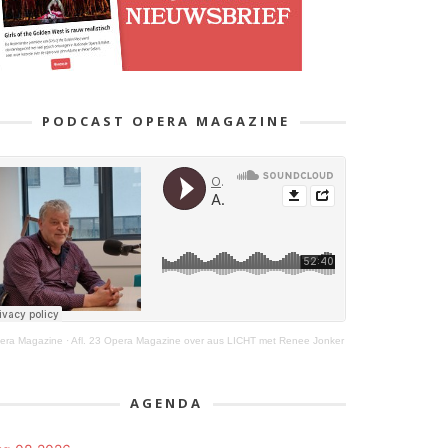
PODCAST OPERA MAGAZINE
era Magazine
·
Afl. 23 Opera Magazine over aus LICHT met Renee Jonker
AGENDA