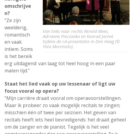
omschrijve
n?
“Ze zijn
weelderig,
Van links naar rechts Reinild Mees,
romantisch
Adrianne Pieczonka en Konrad Jarnot
tijdens de cd-presentatie in Den Haag (©
en vaak
Yota Morimoto).
intiem. Soms
is het bereik
erg uitdagend: van laag tot heel hoog in een paar
maten tijd.”
Staat het lied vaak op uw lessenaar of ligt uw
focus vooral op opera?
“Mijn carrière draait vooral om operavoorstellingen.
Maar ik probeer zo vaak mogelijk recitals te zingen;
misschien één of twee per seizoen. Het geven van
recitals heeft iets heel bevredigends: het draait geheel
om de zanger en de pianist. Tegelijk is het veel