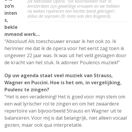
De Nationale Opera. “De ‘koornonnen’ hier in
zo’n
Amsterdam zijn geweldige vrouwen en we hebben
na weken repeteren een hechte band gekregen”,
inten
aldus de sopraan (© Hans van den Bogaard).
s,
bekle
mmend werk…
“Absoluut! Als toeschouwer ervaar ik het ook zo. Ik
herinner me dat ik de opera voor het eerst zag toen ik
ongeveer 22 jaar was. Ik was uit het veld geslagen door
de kracht van het stuk. Ik adoreer Poulencs muziek!”
Op uw agenda staat veel muziek van Strauss,
Wagner en Puccini. Hoe is het om, in vergelijking,
Poulenc te zingen?
“Het is een verademing! Het is goed voor mijn stem om
een wat lyrischer rol te zingen en om het zwaardere
repertoire van bijvoorbeeld Strauss en Wagner uit te
balanceren. Voor mij is dat belangrijk, niet alleen vocaal
gezien, maar ook qua interpretatie.