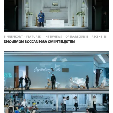
BINNENKORT
FEATURED
INTERVIEWS
OPERARECENSIE
RECENSIES
DNO SIMON BOCCANEGRA OM INTELIJSTEN