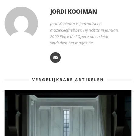
JORDI KOOIMAN
Jordi Kooiman is journalist en
muziekliefhebber. Hij richtte in januari
2009 Place de l'Opera op en leidt
sindsdien het magazine.
VERGELIJKBARE ARTIKELEN