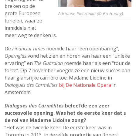
breken op de
grote Europese
Adrianne Pieczonka (© Bo Huang).
tonelen, waar ze
inmiddels niet
meer weg te denken is.
De
Financial Times
noemde haar “een openbaring”,
Opernglas
vond het zien en horen van haar een “unieke
ervaring” en
The Guardian
roemde haar als een “tour de
force”. Op 7 november voegde ze een nieuw succes aan
haar glansrijke carrière toe: Madame Lidoine in
Dialogues des Carmélites
bij De Nationale Opera
in
Amsterdam.
Dialogues des Carmélites
beleefde een zeer
succesvolle opening. Was het de eerste keer dat u
de rol van Madame Lidoine zong?
“Het was de tweede keer. De eerste keer was in
Toronto in 2013, in dezelfde productie van Robert