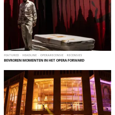
FEATURED
HEADLINE
OPERARECENSIE
RECENSIES
BEVROREN MOMENTEN IN HET OPERA FORWARD