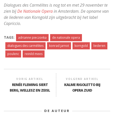
Dialogues des Carmélites is nog tot en met 29 november te
zien bij
De Nationale Opera
in Amsterdam. De opname van
de liederen van Korngold zijn uitgebracht bij het label
Capriccio.
TAGS:
adrianne pieczonka
de nationale opera
dialogues des carmélites
konrad jarnot
korngold
liederen
poulenc
reinild mees
VORIG ARTIKEL
VOLGEND ARTIKEL
RENÉE FLEMING SIERT
KALME RIGOLETTO BIJ
BERG, WELLESZ EN ZEISL
OPERA ZUID
DE AUTEUR