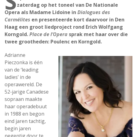
S
zaterdag op het toneel van De Nationale
Opera als Madame Lidoine in
Dialogues des
Carmélites
en presenteerde kort daarvoor in Den
Haag een groot liedproject rond Erich Wolfgang
Korngold.
Place de l’Opera
sprak met haar over die
twee grootheden: Poulenc en Korngold.
Adrianne
Pieczonka is één
van de ‘leading
ladies’ in de
operawereld. De
52-jarige Canadese
sopraan maakte
haar operadebuut
in 1988 en begon
eind jaren tachtig,
begin jaren
negentig door te