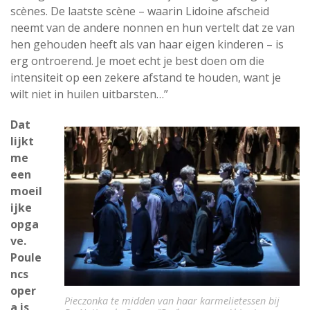
scènes. De laatste scène – waarin Lidoine afscheid
neemt van de andere nonnen en hun vertelt dat ze van
hen gehouden heeft als van haar eigen kinderen – is
erg ontroerend. Je moet echt je best doen om die
intensiteit op een zekere afstand te houden, want je
wilt niet in huilen uitbarsten…”
Dat
lijkt
me
een
moeil
ijke
opga
ve.
Poule
ncs
oper
Pieczonka te midden van haar karmelietessen bij
a is