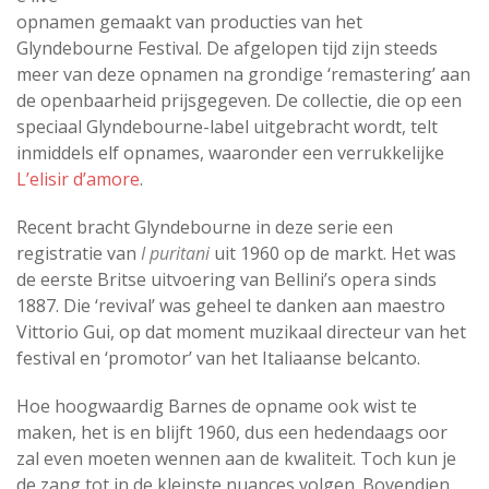
opnamen gemaakt van producties van het
Glyndebourne Festival. De afgelopen tijd zijn steeds
meer van deze opnamen na grondige ‘remastering’ aan
de openbaarheid prijsgegeven. De collectie, die op een
speciaal Glyndebourne-label uitgebracht wordt, telt
inmiddels elf opnames, waaronder een verrukkelijke
L’elisir d’amore
.
Recent bracht Glyndebourne in deze serie een
registratie van
I puritani
uit 1960 op de markt. Het was
de eerste Britse uitvoering van Bellini’s opera sinds
1887. Die ‘revival’ was geheel te danken aan maestro
Vittorio Gui, op dat moment muzikaal directeur van het
festival en ‘promotor’ van het Italiaanse belcanto.
Hoe hoogwaardig Barnes de opname ook wist te
maken, het is en blijft 1960, dus een hedendaags oor
zal even moeten wennen aan de kwaliteit. Toch kun je
de zang tot in de kleinste nuances volgen. Bovendien