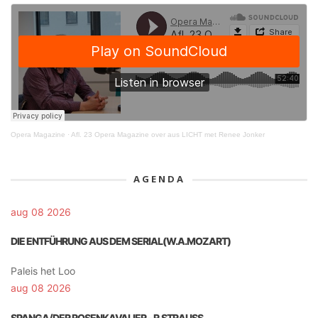
Opera Magazine
·
Afl. 23 Opera Magazine over aus LICHT met Renee Jonker
AGENDA
aug 08 2026
DIE ENTFÜHRUNG AUS DEM SERIAL(W.A.MOZART)
Paleis het Loo
aug 08 2026
SPANGA/DER ROSENKAVALIER – R.STRAUSS