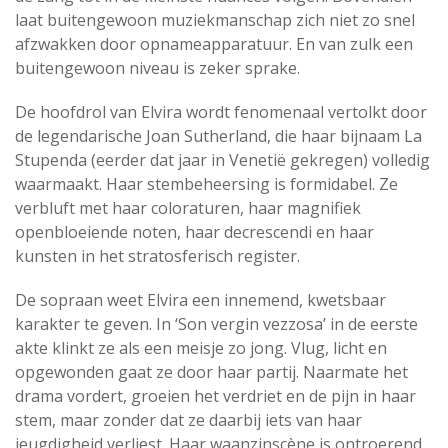
laat buitengewoon muziekmanschap zich niet zo snel
afzwakken door opnameapparatuur. En van zulk een
buitengewoon niveau is zeker sprake.
De hoofdrol van Elvira wordt fenomenaal vertolkt door
de legendarische Joan Sutherland, die haar bijnaam La
Stupenda (eerder dat jaar in Venetië gekregen) volledig
waarmaakt. Haar stembeheersing is formidabel. Ze
verbluft met haar coloraturen, haar magnifiek
openbloeiende noten, haar decrescendi en haar
kunsten in het stratosferisch register.
De sopraan weet Elvira een innemend, kwetsbaar
karakter te geven. In ‘Son vergin vezzosa’ in de eerste
akte klinkt ze als een meisje zo jong. Vlug, licht en
opgewonden gaat ze door haar partij. Naarmate het
drama vordert, groeien het verdriet en de pijn in haar
stem, maar zonder dat ze daarbij iets van haar
jeugdigheid verliest. Haar waanzinscène is ontroerend,