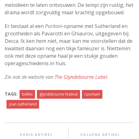
melodieën te laten ontvouwen. De tempi zijn rustig, het
drama wordt zorgvuldig maar krachtig opgebouwd.
Er bestaat al een
Puritani
-opname met Sutherland en
grootheden als Pavarotti en Ghiaurov, uitgegeven bij
Decca. Ik ken hem niet, maar kan me voorstellen dat de
kwaliteit daarvan nog een tikje fameuzer is. Niettemin:
ook met deze opname haal je een stukje gouden
operageschiedenis in huis.
Zie ook de website van
The Glyndebourne Label
.
TAGS:
bellini
glyndebourne festival
i puritani
joan sutherland
VORIG ARTIKEL
VOLGEND ARTIKEL