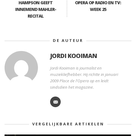
HAMPSON GEEFT
OPERA OP RADIO EN TV:
INNEMEND MAHLER-
WEEK 25
RECITAL
DE AUTEUR
JORDI KOOIMAN
Jordi Kooiman is journalist en
muziekliefhebber. Hij richtte in januari
2009 Place de l'Opera op en leidt
sindsdien het magazine.
VERGELIJKBARE ARTIKELEN