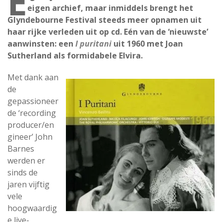
E
eigen archief, maar inmiddels brengt het
Glyndebourne Festival steeds meer opnamen uit
haar rijke verleden uit op cd. Eén van de ‘nieuwste’
aanwinsten: een
I puritani
uit 1960 met Joan
Sutherland als formidabele Elvira.
Met dank aan
de
gepassioneer
de ‘recording
producer/en
gineer’ John
Barnes
werden er
sinds de
jaren vijftig
vele
hoogwaardig
e live-