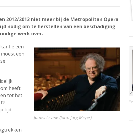
oen 2012/2013 niet meer bij de Metropolitan Opera
tijd nodig om te herstellen van een beschadiging
 nodige werk over.
akantie een
j moest een
rse
delijk
rom heeft
en tot het
 te
Op
 tijd
James Levine (foto: Jörg Meyer).
erugtrekken