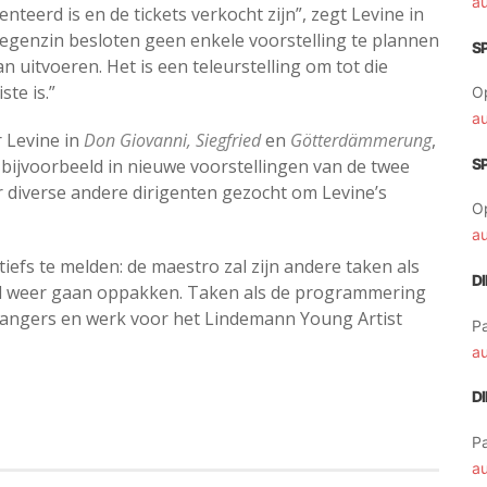
a
nteerd is en de tickets verkocht zijn”, zegt Levine in
 tegenzin besloten geen enkele voorstelling te plannen
S
an uitvoeren. Het is een teleurstelling om tot die
ste is.”
O
a
r Levine in
Don Giovanni, Siegfried
en
Götterdämmerung
,
, bijvoorbeeld in nieuwe voorstellingen van de twee
S
 diverse andere dirigenten gezocht om Levine’s
O
a
tiefs te melden: de maestro zal zijn andere taken als
D
d weer gaan oppakken. Taken als de programmering
zangers en werk voor het Lindemann Young Artist
Pa
a
D
Pa
a