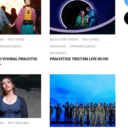
RA
FEATURED
BIOSCOOP OPERA
FEATURED
ERARECENSIE
HEADLINE
OPERARECENSIE
RECENSIES
GO VOORAL PRACHTIG
PRACHTIGE TRISTAN LIVE IN HD
L
RA
BUITENLAND