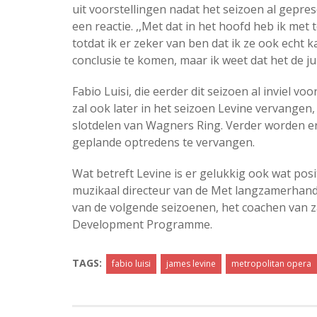
uit voorstellingen nadat het seizoen al geprese
een reactie. ,,Met dat in het hoofd heb ik met
totdat ik er zeker van ben dat ik ze ook echt k
conclusie te komen, maar ik weet dat het de jui
Fabio Luisi, die eerder dit seizoen al inviel voo
zal ook later in het seizoen Levine vervangen
slotdelen van Wagners Ring. Verder worden er
geplande optredens te vervangen.
Wat betreft Levine is er gelukkig ook wat posi
muzikaal directeur van de Met langzamerhan
van de volgende seizoenen, het coachen van 
Development Programme.
TAGS:
fabio luisi
james levine
metropolitan opera