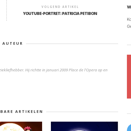
W
VOLGEND ARTIKEL
YOUTUBE-PORTRET: PATRICIA PETIBON
K
G
E AUTEUR
iekliefhebber. Hij richtte in januari 2009 Place de l'Opera op en
KBARE ARTIKELEN