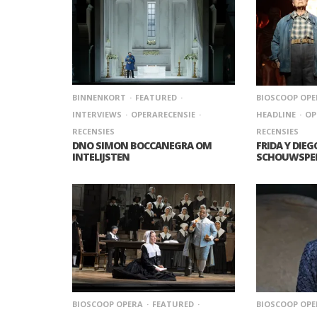
BINNENKORT
FEATURED
BIOSCOOP OPE
INTERVIEWS
OPERARECENSIE
HEADLINE
OP
RECENSIES
RECENSIES
DNO SIMON BOCCANEGRA OM
FRIDA Y DIE
INTELIJSTEN
SCHOUWSPE
BIOSCOOP OPERA
FEATURED
BIOSCOOP OPE