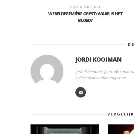
VORIG ARTIKEL
WERELDPREMIÈRE OREST: WAAR IS HET
BLOED?
D
JORDI KOOIMAN
Jordi Kooiman is journalist en muz
leidt sindsdien het magazine.
VERGELIJ