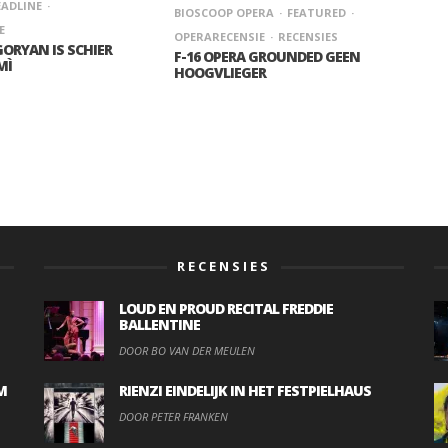
ADLINE
BIOSCOOP OPERA
FEATURED
E
OPERARECENSIE
RECENSIES
GORYAN IS SCHIER
F-16 OPERA GROUNDED GEEN
MÌ
HOOGVLIEGER
RECENSIES
LOUD EN PROUD RECITAL FREDDIE
BALLENTINE
DOOR BO VAN DER MEULEN
M
RIENZI EINDELIJK IN HET FESTPIELHAUS
DOOR PETER FRANKEN