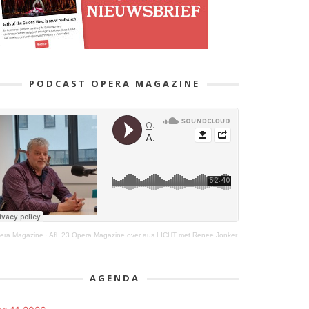
PODCAST OPERA MAGAZINE
era Magazine
·
Afl. 23 Opera Magazine over aus LICHT met Renee Jonker
AGENDA