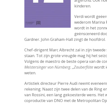
afgerond. Ook no
kinderen.
Verdi wordt geëer
wederom Marina Po
wordt in het zonn
geënsceneerd doo
Gardner. John Graham-Hall zingt de hoofdrol.
Chef-dirigent Marc Albrecht zal in zijn tweede
staan. Tot zijn grote vreugde mag hij het se
Volgens de maestro de beste opera van de com
Meistersinger von Nürnberg
. ,,
Zauberflöte
wordt i
weten.
Artistiek directeur Pierre Audi neemt eveneens
rekening. Naast zijn twee delen van de Ring e
van Rossini, een lang gekoesterde wens. Het 
coproductie van DNO met de Metropolitan Op