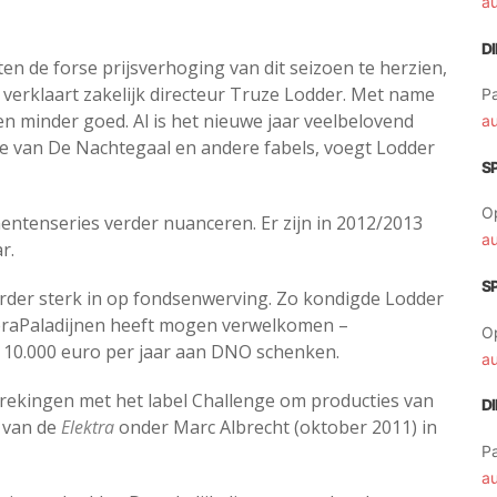
a
D
 de forse prijsverhoging van dit seizoen te herzien,
l, verklaart zakelijk directeur Truze Lodder. Met name
Pa
n minder goed. Al is het nieuwe jaar veelbelovend
a
e van De Nachtegaal en andere fabels, voegt Lodder
S
O
ntenseries verder nuanceren. Er zijn in 2012/2013
a
r.
S
der sterk in op fondsenwerving. Zo kondigde Lodder
peraPaladijnen heeft mogen verwelkomen –
O
ar 10.000 euro per jaar aan DNO schenken.
a
rekingen met het label Challenge om producties van
D
e van de
Elektra
onder Marc Albrecht (oktober 2011) in
Pa
a