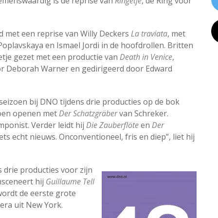
emenswaardig is de reprise van
Ringetje
, de Ring voor
d met een reprise van Willy Deckers
La traviata
, met
plavskaya en Ismael Jordi in de hoofdrollen. Britten
etje gezet met een productie van
Death in Venice
,
r Deborah Warner en gedirigeerd door Edward
 seizoen bij DNO tijdens drie producties op de bok
izoen openen met
Der Schatzgräber
van Schreker.
ponist. Verder leidt hij
Die Zauberflöte
en
Der
ets echt nieuws. Onconventioneel, fris en diep”, liet hij
 drie producties voor zijn
nsceneert hij
Guillaume Tell
wordt de eerste grote
era uit New York.