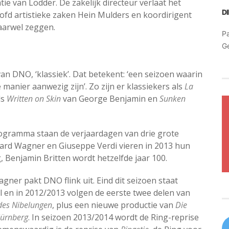
ie van Lodder. De zakelijk directeur verlaat het
D
ofd artistieke zaken Hein Mulders en koordirigent
vaarwel zeggen.
Pa
G
n DNO, ‘klassiek’. Dat betekent: ‘een seizoen waarin
anier aanwezig zijn’. Zo zijn er klassiekers als
La
ls
Written on Skin
van George Benjamin en
Sunken
rogramma staan de verjaardagen van drie grote
ard Wagner en Giuseppe Verdi vieren in 2013 hun
 Benjamin Britten wordt hetzelfde jaar 100.
ner pakt DNO flink uit. Eind dit seizoen staat
ol en in 2012/2013 volgen de eerste twee delen van
des Nibelungen
, plus een nieuwe productie van
Die
Nürnberg
. In seizoen 2013/2014 wordt de Ring-reprise