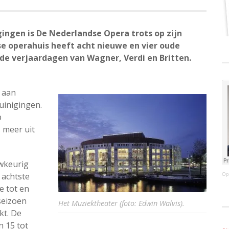
ingen is De Nederlandse Opera trots op zijn
e operahuis heeft acht nieuwe en vier oude
de verjaardagen van Wagner, Verdi en Britten.
 aan
uinigingen.
p
 meer uit
wkeurig
 achtste
Op
e tot en
seizoen
Het Muziektheater (foto: Edwin Walvis).
kt. De
n 15 tot