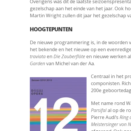
Overigens was dit de laatste seizoenspresentat
gezelschap aan het einde van het jaar. Ook ho
Martin Wright zullen dit jaar het gezelschap 
HOOGTEPUNTEN
De nieuwe programmering is, in de woorden va
het bekende en het nieuwe op een evenredige m
traviata
en
Die Zauberflöte
en nieuwe werken a
Garden
van Michel van der Aa.
Centraal in het p
componisten. Rich
200e geboortedag,
Met name rond Wag
Parsifal
al op de r
Pierre Audi’s
Ring 
Meistersinger von 