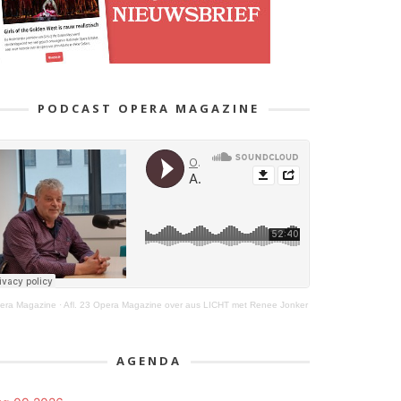
PODCAST OPERA MAGAZINE
era Magazine
·
Afl. 23 Opera Magazine over aus LICHT met Renee Jonker
AGENDA