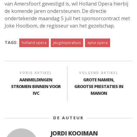
van Amersfoort gevestigd is, wil Holland Opera hierbij
de komende jaren ondersteunen. De directie
ondertekende maandag 5 juli het sponsorcontract met
Joke Hoolbom, de regisseur van het gezelschap.
TAGS:
holland opera
jeugdoperahuis
xynix opera
VORIG ARTIKEL
VOLGEND ARTIKEL
AANMELDINGEN
GROTE NAMEN,
STROMEN BINNEN VOOR
GROOTSE PRESTATIES IN
IVC
MANON
DE AUTEUR
JORDI KOOIMAN