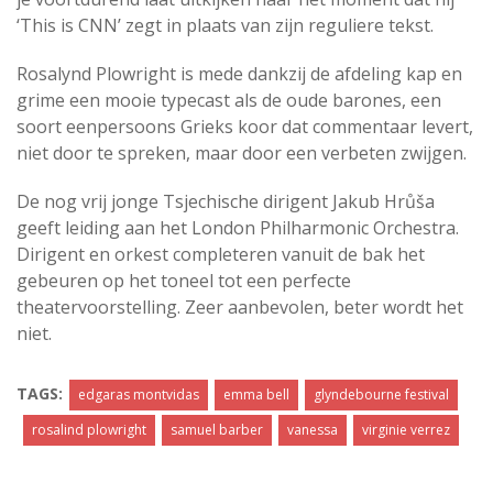
‘This is CNN’ zegt in plaats van zijn reguliere tekst.
Rosalynd Plowright is mede dankzij de afdeling kap en
grime een mooie typecast als de oude barones, een
soort eenpersoons Grieks koor dat commentaar levert,
niet door te spreken, maar door een verbeten zwijgen.
De nog vrij jonge Tsjechische dirigent Jakub Hrůša
geeft leiding aan het London Philharmonic Orchestra.
Dirigent en orkest completeren vanuit de bak het
gebeuren op het toneel tot een perfecte
theatervoorstelling. Zeer aanbevolen, beter wordt het
niet.
TAGS:
edgaras montvidas
emma bell
glyndebourne festival
rosalind plowright
samuel barber
vanessa
virginie verrez