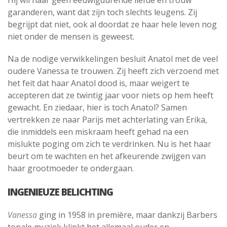
Hij wil haar geen eeuwigdurende liefde en trouw
garanderen, want dat zijn toch slechts leugens. Zij
begrijpt dat niet, ook al doordat ze haar hele leven nog
niet onder de mensen is geweest.
Na de nodige verwikkelingen besluit Anatol met de veel
oudere Vanessa te trouwen. Zij heeft zich verzoend met
het feit dat haar Anatol dood is, maar weigert te
accepteren dat ze twintig jaar voor niets op hem heeft
gewacht. En ziedaar, hier is toch Anatol? Samen
vertrekken ze naar Parijs met achterlating van Erika,
die inmiddels een miskraam heeft gehad na een
mislukte poging om zich te verdrinken. Nu is het haar
beurt om te wachten en het afkeurende zwijgen van
haar grootmoeder te ondergaan.
INGENIEUZE BELICHTING
Vanessa
ging in 1958 in première, maar dankzij Barbers
tonale muziek klinkt het allemaal ouder en