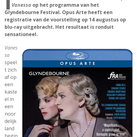
I
Vanessa
op het programma van het
Glyndebourne Festival. Opus Arte heeft een
registratie van de voorstelling op 14 augustus op
blu-ray uitgebracht. Het resultaat is ronduit
sensationeel.
Vanes
sa
speel
t zich
af op
een
kaste
el in
een
noor
delijk
land
begin