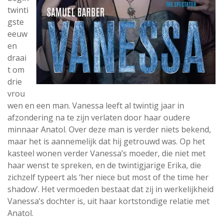
twinti
gste
eeuw
en
draai
t om
drie
vrou
wen en een man. Vanessa leeft al twintig jaar in
afzondering na te zijn verlaten door haar oudere
minnaar Anatol. Over deze man is verder niets bekend,
maar het is aannemelijk dat hij getrouwd was. Op het
kasteel wonen verder Vanessa’s moeder, die niet met
haar wenst te spreken, en de twintigjarige Erika, die
zichzelf typeert als ‘her niece but most of the time her
shadow’. Het vermoeden bestaat dat zij in werkelijkheid
Vanessa’s dochter is, uit haar kortstondige relatie met
Anatol.