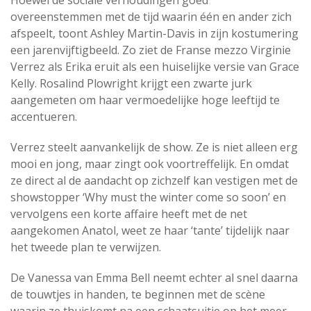
overeenstemmen met de tijd waarin één en ander zich
afspeelt, toont Ashley Martin-Davis in zijn kostumering
een jarenvijftigbeeld. Zo ziet de Franse mezzo Virginie
Verrez als Erika eruit als een huiselijke versie van Grace
Kelly. Rosalind Plowright krijgt een zwarte jurk
aangemeten om haar vermoedelijke hoge leeftijd te
accentueren.
Verrez steelt aanvankelijk de show. Ze is niet alleen erg
mooi en jong, maar zingt ook voortreffelijk. En omdat
ze direct al de aandacht op zichzelf kan vestigen met de
showstopper ‘Why must the winter come so soon’ en
vervolgens een korte affaire heeft met de net
aangekomen Anatol, weet ze haar ‘tante’ tijdelijk naar
het tweede plan te verwijzen.
De Vanessa van Emma Bell neemt echter al snel daarna
de touwtjes in handen, te beginnen met de scène
waarin ze thuiskomt na een schaatsuitje op het meer