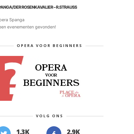
PANGA/DER ROSENKAVALIER – R.STRAUSS
pera Spanga
een evenementen gevonden!
OPERA VOOR BEGINNERS
VOLG ONS
1.3K