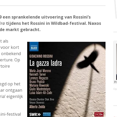
9 een sprankelende uitvoering van Rossini’s
dra
tijdens het Rossini in Wildbad-festival. Naxos
 de markt gebracht.
t als
 voor kort
zo onbekend
verture. Op
rtoire
egd op het
aar ontgaan
Op
a’ eigenlijk
ni-festival