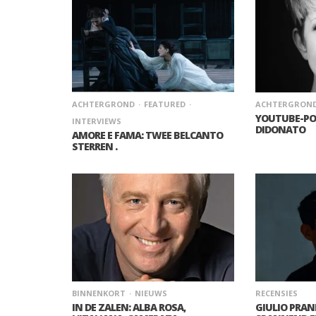
ACHTERGROND
FEATURED
ACHTERGRON
YOUTUBE-POR
INTERVIEWS
DIDONATO
AMORE E FAMA: TWEE BELCANTO
STERREN .
BINNENKORT
NIEUWS
RECENSIES
IN DE ZALEN: ALBA ROSA,
GIULIO PRAN