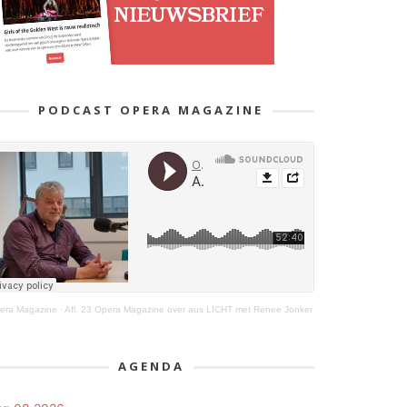
PODCAST OPERA MAGAZINE
era Magazine
·
Afl. 23 Opera Magazine over aus LICHT met Renee Jonker
AGENDA