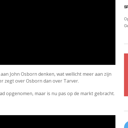
S
O
G
 aan John Osborn denken, wat wellicht meer aan zijn
meer zegt over Osborn dan over Tarver.
ldbad opgenomen, maar is nu pas op de markt gebracht.