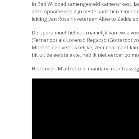
in Bad Wildbad samengesteld kamerorkest, laa
deze opname van zijn beste kant zien. Onder 
leiding van Rossini-veteraan Alberto Zedda spr
De opera moet het voornamelijk van twee voor
(Fernando) als Lorenzo Regazzo (Gottardo) vol
Moreno een verrukkelijke, zeer charmant klinke
hit uit de eerste akte, heb ik niet eerder zo 
Hieronder ‘M’affretto di mandarvi i contrassegn