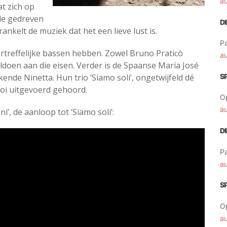
a
t zich op
de gedreven
D
ankelt de muziek dat het een lieve lust is.
Pa
treffelijke bassen hebben. Zowel Bruno Praticò
a
doen aan die eisen. Verder is de Spaanse María José
nde Ninetta. Hun trio ‘Siamo soli’, ongetwijfeld dé
S
mooi uitgevoerd gehoord.
O
a
i’, de aanloop tot ‘Siamo soli’:
D
Pa
a
S
O
a