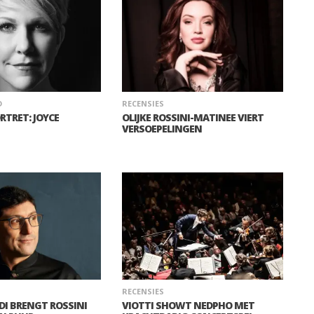
D
RECENSIES
TRET: JOYCE
OLIJKE ROSSINI-MATINEE VIERT
VERSOEPELINGEN
RECENSIES
DI BRENGT ROSSINI
VIOTTI SHOWT NEDPHO MET