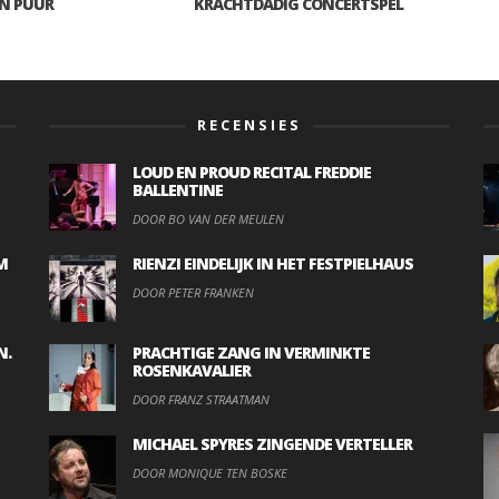
N PUUR
KRACHTDADIG CONCERTSPEL
RECENSIES
LOUD EN PROUD RECITAL FREDDIE
BALLENTINE
DOOR BO VAN DER MEULEN
M
RIENZI EINDELIJK IN HET FESTPIELHAUS
DOOR PETER FRANKEN
N.
PRACHTIGE ZANG IN VERMINKTE
ROSENKAVALIER
DOOR FRANZ STRAATMAN
MICHAEL SPYRES ZINGENDE VERTELLER
DOOR MONIQUE TEN BOSKE