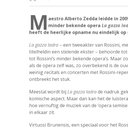
M
aestro Alberto Zedda leidde in 200
minder bekende opera
La gazza la
heeft de heerlijke opname nu eindelijk op
La gazza ladra
– een tweeakter van Rossini, me
titelheldin een stelende ekster – behoorde tot
tot Rossini’s minder bekende opera’s. Maar 
als de opera zelf was, zo overbekend is de ou
weinig recitals en concerten met Rossini-repe
ontbreekt het stuk.
Meestal wordt bij
La gazza ladra
de nadruk gel
komische aspect. Maar dan kan het de luister
hoe vernuftig de muziek van de ‘opera semiseri
in elkaar zit.
Virtuosi Brunensis, een speciaal voor het Rossi