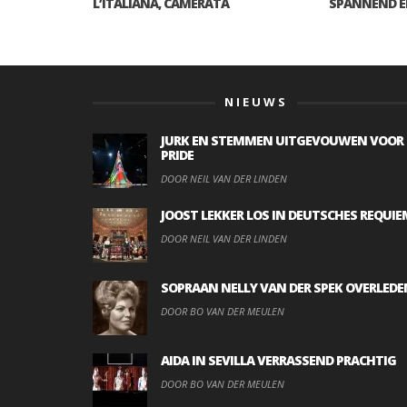
L’ITALIANA, CAMERATA
SPANNEND E
NIEUWS
JURK EN STEMMEN UITGEVOUWEN VOOR
PRIDE
DOOR NEIL VAN DER LINDEN
JOOST LEKKER LOS IN DEUTSCHES REQUIE
DOOR NEIL VAN DER LINDEN
SOPRAAN NELLY VAN DER SPEK OVERLEDE
DOOR BO VAN DER MEULEN
AIDA IN SEVILLA VERRASSEND PRACHTIG
DOOR BO VAN DER MEULEN