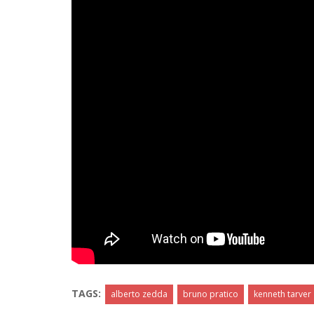
TAGS:
alberto zedda
bruno pratico
kenneth tarver