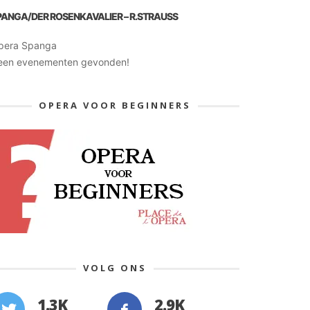
PANGA/DER ROSENKAVALIER – R.STRAUSS
pera Spanga
een evenementen gevonden!
OPERA VOOR BEGINNERS
VOLG ONS
1.3K