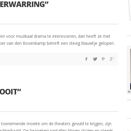
 VERWARRING”
en voor muzikaal drama te interesseren, dan heeft ze met
Jasper van den Bovenkamp betreft een stevig blauwtje gelopen.
 OOIT”
Op
e toenemende moeite om de theaters gevuld te krijgen, zijn
achterhaald. De bezoekersaantallen blijven stijgen en steeds