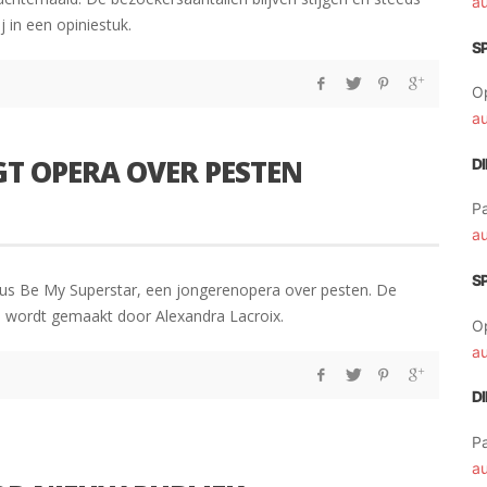
a
 in een opiniestuk.
S
O
a
T OPERA OVER PESTEN
D
Pa
a
S
us Be My Superstar, een jongerenopera over pesten. De
 wordt gemaakt door Alexandra Lacroix.
O
a
D
Pa
a