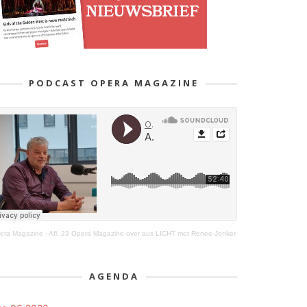
PODCAST OPERA MAGAZINE
era Magazine
·
Afl. 23 Opera Magazine over aus LICHT met Renee Jonker
AGENDA