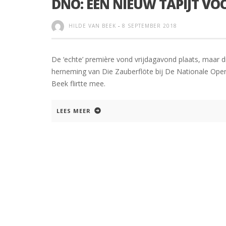
DNO: EEN NIEUW TAPIJT VO
HILDE VAN BEEK
-
8 SEPTEMBER 2018
De ‘echte’ première vond vrijdagavond plaats, maar 
herneming van Die Zauberflöte bij De Nationale Opera
Beek flirtte mee.
LEES MEER