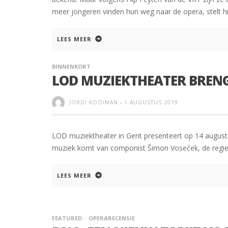
meer jongeren vinden hun weg naar de opera, stelt hij
LEES MEER
BINNENKORT
LOD MUZIEKTHEATER BRENG
JORDI KOOIMAN
-
1 AUGUSTUS 2019
LOD muziektheater in Gent presenteert op 14 august
muziek komt van componist Šimon Voseček, de regie
LEES MEER
FEATURED
OPERARECENSIE