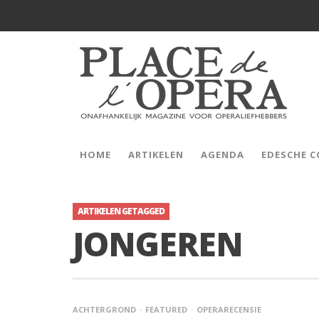
HOME
ARTIKELEN
AGENDA
EDESCHE 
ARTIKELEN GETAGGED
JONGEREN
ACHTERGROND
FEATURED
OPERARECENSIE