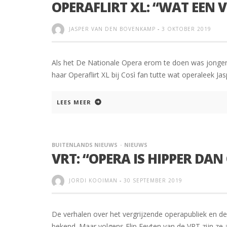
OPERAFLIRT XL: “WAT EEN
JASPER VAN DEN BOVENKAMP
-
3 OKTOBER 2019
Als het De Nationale Opera erom te doen was jonger
haar Operaflirt XL bij Così fan tutte wat operaleek 
LEES MEER
BUITENLANDS NIEUWS
NIEUWS
VRT: “OPERA IS HIPPER DAN
JORDI KOOIMAN
-
30 SEPTEMBER 2019
De verhalen over het vergrijzende operapubliek en d
bekend. Maar volgens Flip Feyten van de VRT zijn ze 