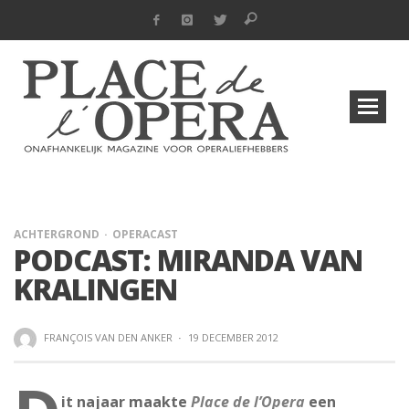
ACHTERGROND
OPERACAST
PODCAST: MIRANDA VAN
KRALINGEN
FRANÇOIS VAN DEN ANKER
·
19 DECEMBER 2012
it najaar maakte
Place de l’Opera
een