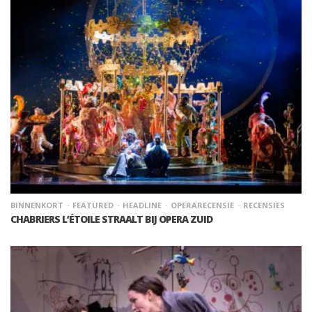
BINNENKORT
FEATURED
HEADLINE
OPERARECENSIE
RECENSIES
CHABRIERS L’ÉTOILE STRAALT BIJ OPERA ZUID