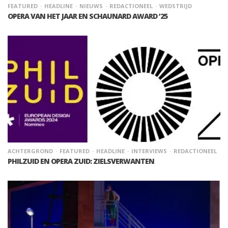
FEATURED
HEADLINE
NIEUWS
REDACTIONEEL
WEDSTRIJD
OPERA VAN HET JAAR EN SCHAUNARD AWARD ’25
ACHTERGROND
FEATURED
HEADLINE
INTERVIEWS
REDACTIONEEL
PHILZUID EN OPERA ZUID: ZIELSVERWANTEN