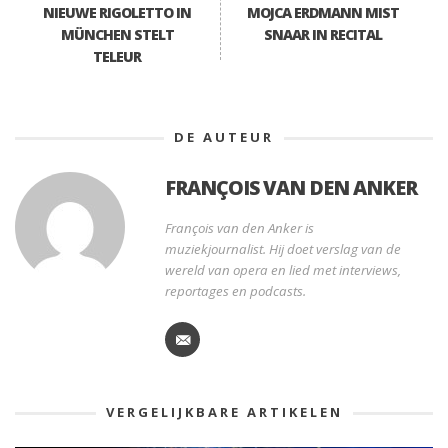
NIEUWE RIGOLETTO IN
MOJCA ERDMANN MIST
MÜNCHEN STELT
SNAAR IN RECITAL
TELEUR
DE AUTEUR
FRANÇOIS VAN DEN ANKER
François van den Anker is
muziekjournalist. Hij doet verslag van de
wereld van opera en lied met interviews,
reportages en podcasts.
VERGELIJKBARE ARTIKELEN