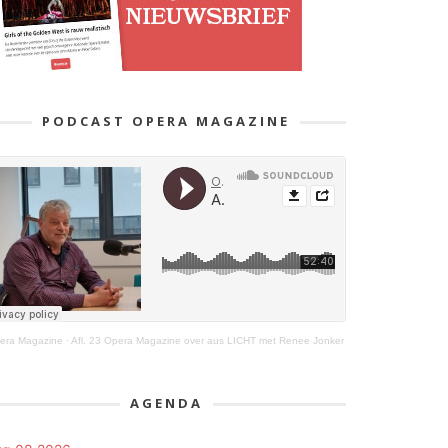
PODCAST OPERA MAGAZINE
era Magazine
·
Afl. 23 Opera Magazine over aus LICHT met Renee Jonker
AGENDA