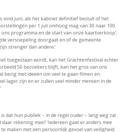
ind juni, als het kabinet definitief besluit of het
rstellingen per 1 juli omhoog mag van 30 naar 100.
an ons programma en de start van onze kaartverkoop’,
igde versoepeling doorgaat en of de gemeente
ijn strenger dan andere.’
iet toegestaan wordt, kan het Grachtenfestival echter
voorbeeld 50 bezoekers blijft, kan het gros van ons
l bezig met ideeën om veel te gaan filmen en
l lager zijn en er zullen veel minder mensen in de
’
is dat hun publiek – in de regel ouder – lang weg zal
val daar rekening mee? ‘Iedereen gaat er anders mee
 te maken met een persoonlijk gevoel van veiligheid.