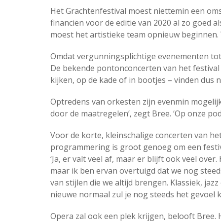
Het Grachtenfestival moest niettemin een o
financiën voor de editie van 2020 al zo goed 
moest het artistieke team opnieuw beginnen. 
Omdat vergunningsplichtige evenementen tot 1 
De bekende pontonconcerten van het festival – 
kijken, op de kade of in bootjes – vinden dus ni
Optredens van orkesten zijn evenmin mogelijk.
door de maatregelen’, zegt Bree. ‘Op onze po
Voor de korte, kleinschalige concerten van het 
programmering is groot genoeg om een festivale
‘Ja, er valt veel af, maar er blijft ook veel ov
maar ik ben ervan overtuigd dat we nog stee
van stijlen die we altijd brengen. Klassiek, ja
nieuwe normaal zul je nog steeds het gevoel kri
Opera zal ook een plek krijgen, belooft Bree.