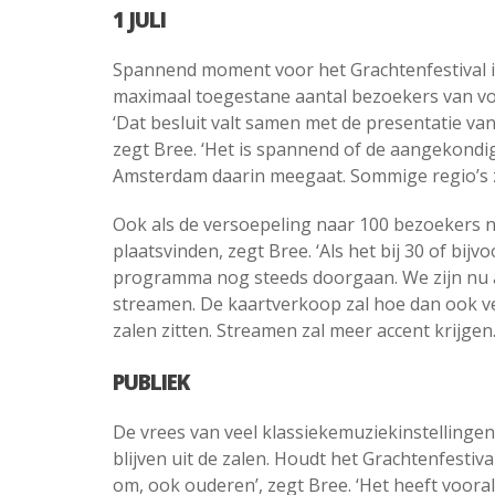
1 JULI
Spannend moment voor het Grachtenfestival is e
maximaal toegestane aantal bezoekers van voo
‘Dat besluit valt samen met de presentatie v
zegt Bree. ‘Het is spannend of de aangekond
Amsterdam daarin meegaat. Sommige regio’s z
Ook als de versoepeling naar 100 bezoekers n
plaatsvinden, zegt Bree. ‘Als het bij 30 of bij
programma nog steeds doorgaan. We zijn nu a
streamen. De kaartverkoop zal hoe dan ook vee
zalen zitten. Streamen zal meer accent krijgen.
PUBLIEK
De vrees van veel klassiekemuziekinstellingen 
blijven uit de zalen. Houdt het Grachtenfesti
om, ook ouderen’, zegt Bree. ‘Het heeft vooral