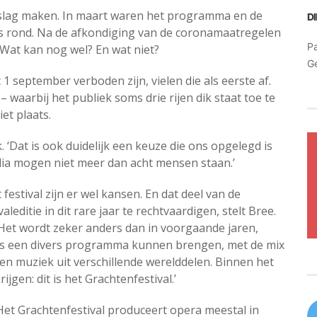
mslag maken. In maart waren het programma en de
D
als rond. Na de afkondiging van de coronamaatregelen
Pa
Wat kan nog wel? En wat niet?
G
september verboden zijn, vielen die als eerste af.
waarbij het publiek soms drie rijen dik staat toe te
et plaats.
 ‘Dat is ook duidelijk een keuze die ons opgelegd is
dia mogen niet meer dan acht mensen staan.’
festival zijn er wel kansen. En dat deel van de
ditie in dit rare jaar te rechtvaardigen, stelt Bree.
er. Het wordt zeker anders dan in voorgaande jaren,
ds een divers programma kunnen brengen, met de mix
zz en muziek uit verschillende werelddelen. Binnen het
jgen: dit is het Grachtenfestival.’
 Het Grachtenfestival produceert opera meestal in