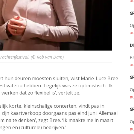
a
S
O
a
D
Grachtenfestival. (© Rob van Dam)
Pa
a
S
rt hun deuren moesten sluiten, wist Marie-Luce Bree
tival zou hebben. Tegelijk was ze optimistisch. ‘Ik
O
werken dat zo flexibel is’, vertelt ze.
a
k korte, kleinschalige concerten, vindt pas in
S
 zijn kaartverkoop doorgaans pas eind juni. Allemaal
 om na te denken’, zegt Bree. ‘Ik maakte me in maart
O
gen en (culturele) bedrijven.’
a