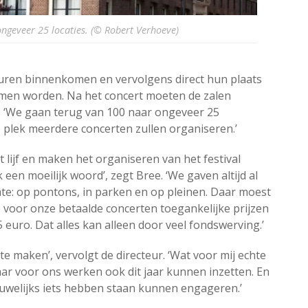
ongeveer 25 locaties. (© Robert Verhoeve)
euren binnenkomen en vervolgens direct hun plaats
men worden. Na het concert moeten de zalen
‘We gaan terug van 100 naar ongeveer 25
e plek meerdere concerten zullen organiseren.’
ijf en maken het organiseren van het festival
k een moeilijk woord’, zegt Bree. ‘We gaven altijd al
te: op pontons, in parken en op pleinen. Daar moest
 voor onze betaalde concerten toegankelijke prijzen
 euro. Dat alles kan alleen door veel fondswerving.’
 te maken’, vervolgt de directeur. ‘Wat voor mij echte
r jaar voor ons werken ook dit jaar kunnen inzetten. En
uwelijks iets hebben staan kunnen engageren.’