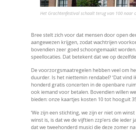
Het Grachtenfestival schaalt terug van 100 naar 
Bree stelt zich voor dat mensen door open d
aangewezen krijgen, zodat wachtrijen voorko
bovendien zeer goed schoongemaakt worden. 
speellocaties. Dat betekent dat we op dezelfd
De voorzorgsmaatregelen hebben veel om het l
duurder. Is het niettemin rendabel? ‘Dat vind i
honderd gratis concerten in de openbare ruim
ook iemand voor betalen. Bovendien willen we
bieden: onze kaartjes kosten 10 tot hooguit 35
‘We zijn een stichting, we zijn er niet om winst
winst is, is dat we de vijftien zzp’ers die iede
dat we tweehonderd musici die deze zomer na