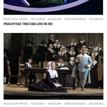
BIOSCOOP OPERA
FEATURED
HEADLINE
OPERARECENSIE
RECENSIES
PRACHTIGE TRISTAN LIVE IN HD
BIOSCOOP OPERA
FEATURED
HEADLINE
OPERARECENSIE
RECENSIES