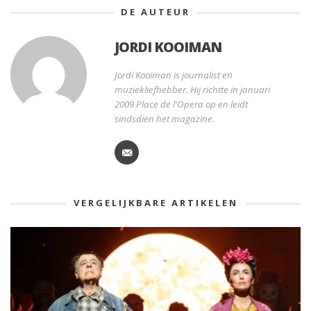
DE AUTEUR
JORDI KOOIMAN
Jordi Kooiman is journalist en
muziekliefhebber. Hij richtte in januari
2009 Place de l'Opera op en leidt
sindsdien het magazine.
VERGELIJKBARE ARTIKELEN