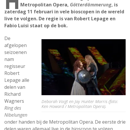
H
Metropolitan Opera,
Götterdämmerung
, is
zaterdag 11 februari in vele bioscopen in de wereld
live te volgen. De regie is van Robert Lepage en
Fabio Luisi staat op de bok.
De
afgelopen
seizoenen
nam
regisseur
Robert
Lepage alle
delen van
Richard
Wagners
Deborah Voigt en Jay Hunter Morris (foto:
Ken Howard / Metropolitan Opera).
Ring des
Nibelungen
onder handen bij de Metropolitan Opera. De eerste drie
delen waren allemaal live in de bioscoop te volgen.