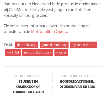
dan zes uur). In Nederland is de productie onder meer
bij CineMec in Ede, vele vestigingen van Pathé en
Foroxity Limburg te zien.
Zie voor meer informatie over de voorstelling de
website van de
Metropolitan Opera
.
TAGS:
deborah voigt
götterdämmerung
jay hunter morris
live in hd
metropolitan opera
wagner
VORIG ARTIKEL
VOLGEND ARTIKEL
STUDENTEN
HOOFDREDACTIONEEL:
KAMERKOOR OP
DE ZEGEN VAN DE BIOS
TOURNEE MET ALL-1