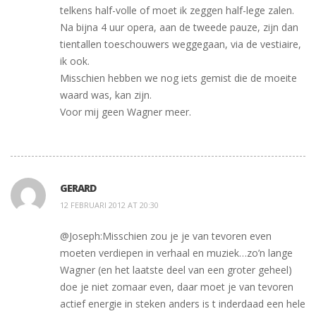
telkens half-volle of moet ik zeggen half-lege zalen.
Na bijna 4 uur opera, aan de tweede pauze, zijn dan
tientallen toeschouwers weggegaan, via de vestiaire,
ik ook.
Misschien hebben we nog iets gemist die de moeite
waard was, kan zijn.
Voor mij geen Wagner meer.
GERARD
12 FEBRUARI 2012 AT 20:30
@Joseph:Misschien zou je je van tevoren even
moeten verdiepen in verhaal en muziek…zo’n lange
Wagner (en het laatste deel van een groter geheel)
doe je niet zomaar even, daar moet je van tevoren
actief energie in steken anders is t inderdaad een hele