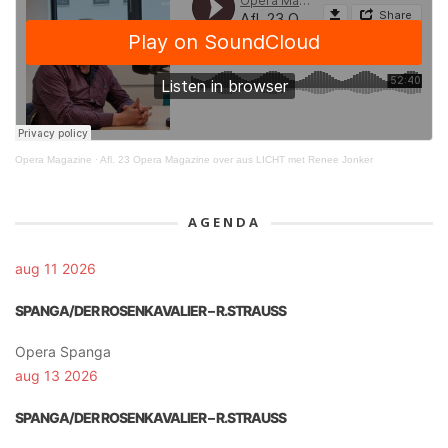
Opera Magazine
·
Afl. 23 Opera Magazine over aus LICHT met Renee Jonker
AGENDA
aug 11 2026
SPANGA/DER ROSENKAVALIER – R.STRAUSS
Opera Spanga
aug 13 2026
SPANGA/DER ROSENKAVALIER – R.STRAUSS