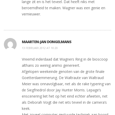
lange zit en is het teveel. Dat heeft niks met
beroemdheid te maken. Wagner was een genie en
vernieuwer.
MAARTEN-JAN DONGELMANS
13 FEBRUARI 2012 AT 10:20
Vreemd inderdaad dat Wagners Ring in de bioscoop
althans zo weinig animo genereert.
Afgelopen weekeinde genoten van de grote finale
Goetterdaemmerung. De Waltraute van Waltraud
Meier was onnavolgbaar, net als de rake typering van
de Siegfriedrol door Jay Hunter Morris. Lepage’s
enscenering liet het op het eind echter afweten, net
als Deborah Voigt die net iets teveel in de camera’s
keek.
Met zoveel computer gestuurde techniek aan boord