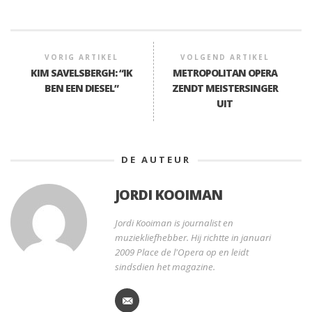
VORIG ARTIKEL
VOLGEND ARTIKEL
KIM SAVELSBERGH: “IK
METROPOLITAN OPERA
BEN EEN DIESEL”
ZENDT MEISTERSINGER
UIT
DE AUTEUR
JORDI KOOIMAN
Jordi Kooiman is journalist en
muziekliefhebber. Hij richtte in januari
2009 Place de l'Opera op en leidt
sindsdien het magazine.