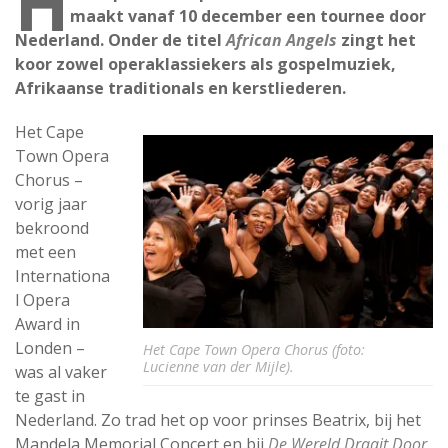
H
maakt vanaf 10 december een tournee door
Nederland. Onder de titel
African Angels
zingt het
koor zowel operaklassiekers als gospelmuziek,
Afrikaanse traditionals en kerstliederen.
Het Cape
Town Opera
Chorus –
vorig jaar
bekroond
met een
Internationa
l Opera
Award in
Londen –
Het Cape Town Opera Chorus (foto:
Lucienne van der Mijle).
was al vaker
te gast in
Nederland. Zo trad het op voor prinses Beatrix, bij het
Mandela Memorial Concert en bij
De Wereld Draait Door
.