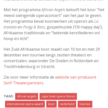
Met het programma
African Angels
belooft het koor “het
meest swingende operaconcert” van het jaar te geven.
Het programma bevat koorwerken uit opera’s als
La
traviata
en
Porgy & Bess
, gospelmuziek (‘Oh happy day’),
Afrikaanse traditionals en “bekende kerstliederen vol
hoop en licht”.
Het Zuid-Afrikaanse koor maakt van 10 tot en met 29
december een tournee langs zestien theaters en
concertzalen, waaronder De Doelen in Rotterdam en
TivoliVredenburg in Utrecht.
Zie voor meer informatie de
website van producent
Senf Theaterpartners
.
TAGS:
african angels
cape town opera chorus
international opera award
koor
nederland
tournee