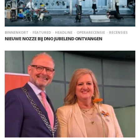
BINNENKORT
FEATURED
HEADLINE
OPERARECENSIE
RECENSIES
NIEUWE NOZZE BIJ DNO JUBELEND ONTVANGEN