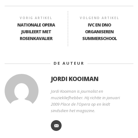
VORIG ARTIKEL
VOLGEND ARTIKEL
NATIONALE OPERA
IVC EN DNO
JUBILEERT MET
ORGANISEREN
ROSENKAVALIER
SUMMERSCHOOL
DE AUTEUR
JORDI KOOIMAN
Jordi Kooiman is journalist en
muziekliefhebber. Hij richtte in januari
2009 Place de l'Opera op en leidt
sindsdien het magazine.