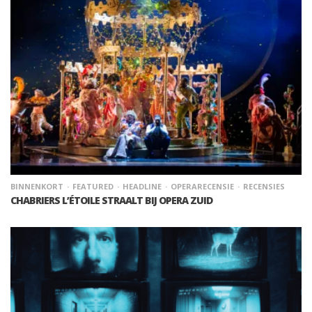
BINNENKORT
FEATURED
HEADLINE
OPERARECENSIE
RECENSIES
CHABRIERS L’ÉTOILE STRAALT BIJ OPERA ZUID