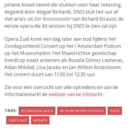
Johane Ansell neemt die stukken voor haar rekening,
begeleid door Abigail Richards. DNO sluit het uur af
met aria’s uit
Der Rosenkavalier
van Richard Strauss; de
eerste opera die dit seizoen bij DNO te zien zal zijn.
Opera Zuid komt een dag later aan bod tijdens het
Zondagochtend Concert op het I Amsterdam Podium
op het Museumplein. Het Maastrichtse gezelschap
treedt op naast artiesten als Rosalía Gómez Lasheras,
Aidan Mikdad, Lisa Jacobs en Jan-Willem Rozenboom.
Het concert duurt van 11.00 tot 12.30 uur.
Zie voor een overzicht van alle optredens en van de
informatiemarkt de
website van de Uitmarkt
.
TAGS:
de nationale opera
de nederlandse reisopera
markt
opera zuid
uitmarkt