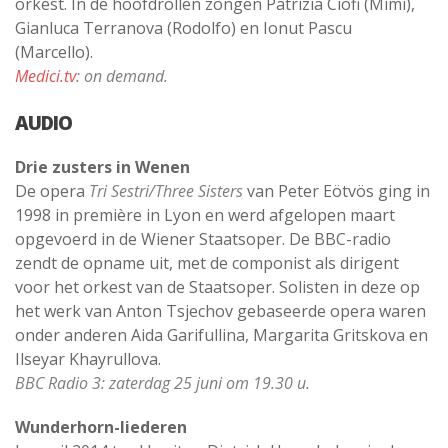
orkest. In de hoofdrollen zongen Patrizia Ciofi (Mimì),
Gianluca Terranova (Rodolfo) en Ionut Pascu
(Marcello).
Medici.tv
: on demand.
AUDIO
Drie zusters in Wenen
De opera
Tri Sestri/Three Sisters
van Peter Eötvös ging in
1998 in première in Lyon en werd afgelopen maart
opgevoerd in de Wiener Staatsoper. De BBC-radio
zendt de opname uit, met de componist als dirigent
voor het orkest van de Staatsoper. Solisten in deze op
het werk van Anton Tsjechov gebaseerde opera waren
onder anderen Aida Garifullina, Margarita Gritskova en
Ilseyar Khayrullova.
BBC Radio 3: zaterdag 25 juni om 19.30 u.
Wunderhorn-liederen