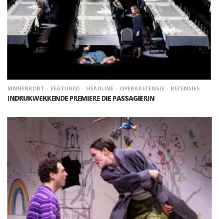
BINNENKORT
FEATURED
HEADLINE
OPERARECENSIE
RECENSIES
INDRUKWEKKENDE PREMIERE DIE PASSAGIERIN