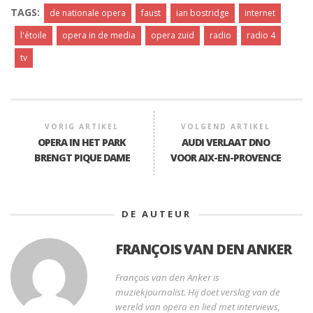
TAGS:
de nationale opera
faust
ian bostridge
internet
l'étoile
opera in de media
opera zuid
radio
radio 4
tv
VORIG ARTIKEL
VOLGEND ARTIKEL
OPERA IN HET PARK
AUDI VERLAAT DNO
BRENGT PIQUE DAME
VOOR AIX-EN-PROVENCE
DE AUTEUR
FRANÇOIS VAN DEN ANKER
François van den Anker is
muziekjournalist. Hij doet verslag van de
wereld van opera en lied met interviews,