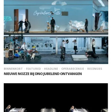
BINNENKORT
FEATURED
HEADLINE
OPERARECENSIE
RECENSIES
NIEUWE NOZZE BIJ DNO JUBELEND ONTVANGEN