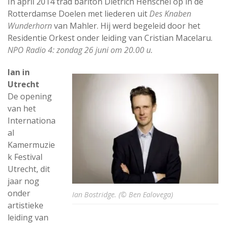
In april 2014 trad bariton Dietrich Henschel op in de
Rotterdamse Doelen met liederen uit
Des Knaben
Wunderhorn
van Mahler. Hij werd begeleid door het
Residentie Orkest onder leiding van Cristian Macelaru.
NPO Radio 4: zondag 26 juni om 20.00 u.
Ian in
Utrecht
De opening
van het
Internationa
al
Kamermuzie
k Festival
Utrecht, dit
jaar nog
onder
Ian Bostridge. (© Ben Ealovega)
artistieke
leiding van