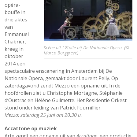
opéra-
bouffe in
drie aktes
van
Emmanuel
Chabrier,
Scène uit L’Étoile bij De Nationale Opera. (©
kreeg in
Marco Borggreve)
oktober
2014 een
spectaculaire enscenering in Amsterdam bij De
Nationale Opera, gemaakt door Laurent Pelly. Op
zaterdagavond zendt Mezzo een opname uit. In de
hoofdrollen ziet u Christophe Mortagne, Stéphanie
d’Oustrac en Hélène Guilmette. Het Residentie Orkest
stond onder leiding van Patrick Fournillier.
Mezzo: zaterdag 25 juni om 20.30 u.
Accattone op muziek
Arte zendt een opname uit van
Accattone
, een productie