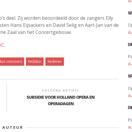
a
S
s deel. Zij worden beoordeeld door de zangers Elly
sten Hans Eijsackers en David Selig en Aart-Jan van de
O
eine Zaal van het Concertgebouw.
a
VC
.
D
Pa
-duo concours
liedduo
liederen
a
S
O
VOLGEND ARTIKEL
a
SUBSIDIE VOOR HOLLAND OPERA EN
OPERADAGEN
D
Pa
a
E AUTEUR