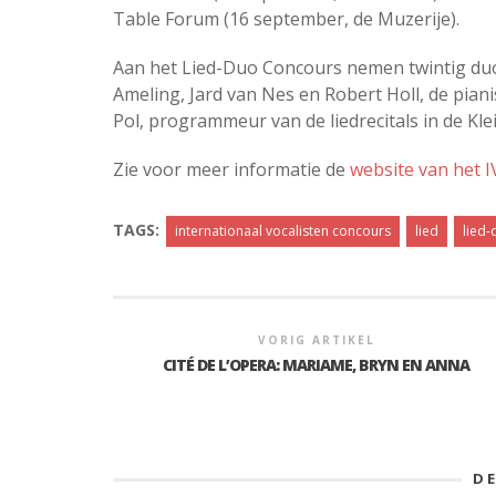
Table Forum (16 september, de Muzerije).
Aan het Lied-Duo Concours nemen twintig duo’
Ameling, Jard van Nes en Robert Holl, de piani
Pol, programmeur van de liedrecitals in de Kl
Zie voor meer informatie de
website van het I
TAGS:
internationaal vocalisten concours
lied
lied
VORIG ARTIKEL
CITÉ DE L’OPERA: MARIAME, BRYN EN ANNA
D