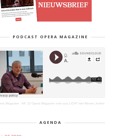
PODCAST OPERA MAGAZINE
era Magazine
·
Afl. 23 Opera Magazine over aus LICHT met Renee Jonker
AGENDA