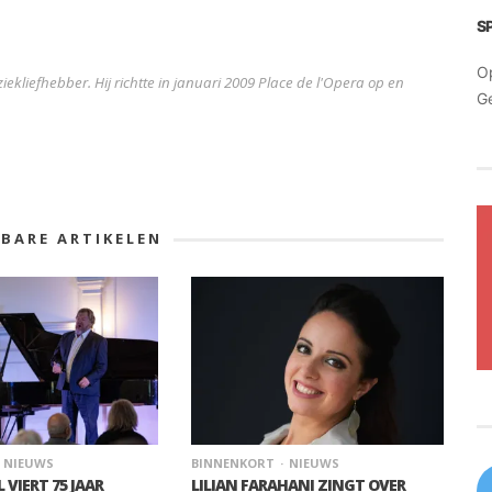
S
O
iekliefhebber. Hij richtte in januari 2009 Place de l'Opera op en
G
KBARE ARTIKELEN
NIEUWS
BINNENKORT
NIEUWS
L VIERT 75 JAAR
LILIAN FARAHANI ZINGT OVER