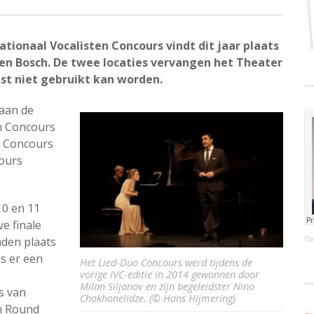
ationaal Vocalisten Concours vindt dit jaar plaats
Den Bosch. De twee locaties vervangen het Theater
st niet gebruikt kan worden.
aan de
en Concours
uo Concours
ours
10 en 11
ve finale
nden plaats
Op
s er een
Het Lied-Duo Concours werd tijdens de
vorige IVC-editie in 2014 gewonnen door
Milan Siljanov en zijn begeleidster Nino
s van
Chokhonelidze. (© Hans Hijmering)
en Round