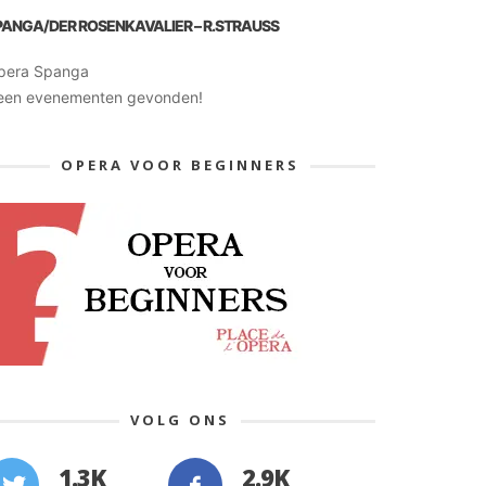
PANGA/DER ROSENKAVALIER – R.STRAUSS
pera Spanga
een evenementen gevonden!
OPERA VOOR BEGINNERS
VOLG ONS
1.3K