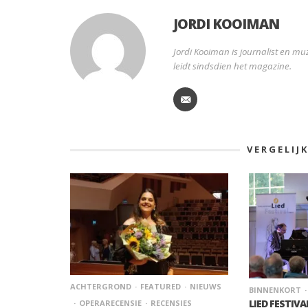
JORDI KOOIMAN
Jordi Kooiman is journalist en muz
leidt sindsdien het magazine.
VERGELIJ
ACHTERGROND
FEATURED
NIEUWS
BINNENKORT
LIED FESTIVA
OPERARECENSIE
RECENSIES