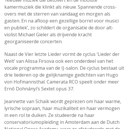
‘Nieuwe muziek die betovert en de mooiste
kamermuziek die klinkt als nieuw. Spannende cross-
overs met de sterren van vandaag en morgen als
gasten. En na afloop een gezellige borrel voor musici
en publiek’, zo schildert de organisatie de door alt-
violist Michael Gieler als drijvende kracht
georganiseerde concerten.
Naast de Vier letzte Lieder vormt de cyclus ‘Lieder der
Welt’ van Alissa Firsova ook een onderdeel van het
vocale programma van de IJ-salon. De cyclus bestaat uit
drie liederen op de gelijknamige gedichten van Hugo
von Hofmannsthal. Camerata RCO speelt onder meer
Ernő Dohnányi’s Sextet opus 37.
Jeannette van Schaik wordt geprezen om haar warme,
lyrische sopraan, haar muzikaliteit en haar vermogen
in een rol te duiken. Ze studeerde na haar
conservatoriumopleiding in Amsterdam aan de Dutch