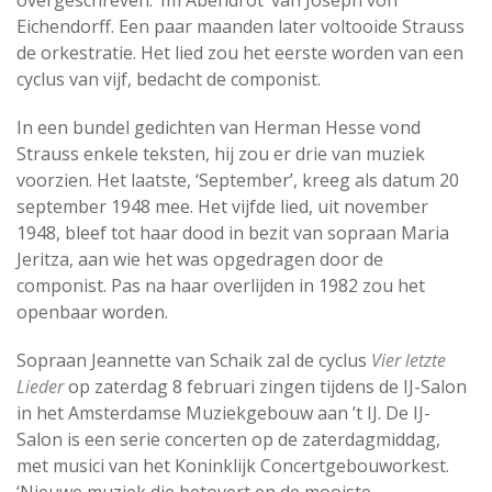
overgeschreven: ‘Im Abendrot’ van Joseph von
Eichendorff. Een paar maanden later voltooide Strauss
de orkestratie. Het lied zou het eerste worden van een
cyclus van vijf, bedacht de componist.
In een bundel gedichten van Herman Hesse vond
Strauss enkele teksten, hij zou er drie van muziek
voorzien. Het laatste, ‘September’, kreeg als datum 20
september 1948 mee. Het vijfde lied, uit november
1948, bleef tot haar dood in bezit van sopraan Maria
Jeritza, aan wie het was opgedragen door de
componist. Pas na haar overlijden in 1982 zou het
openbaar worden.
Sopraan Jeannette van Schaik zal de cyclus
Vier letzte
Lieder
op zaterdag 8 februari zingen tijdens de IJ-Salon
in het Amsterdamse Muziekgebouw aan ’t IJ. De IJ-
Salon is een serie concerten op de zaterdagmiddag,
met musici van het Koninklijk Concertgebouworkest.