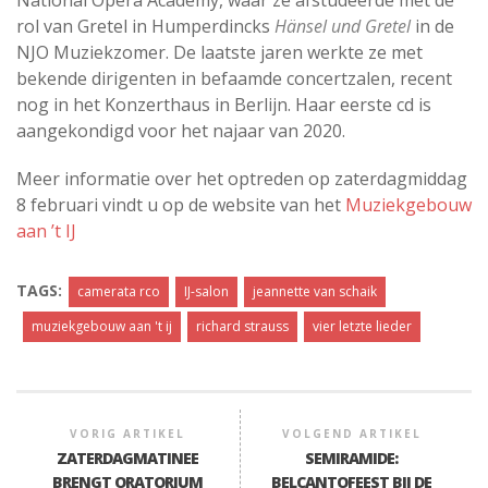
National Opera Academy, waar ze afstudeerde met de
rol van Gretel in Humperdincks
Hänsel und Gretel
in de
NJO Muziekzomer. De laatste jaren werkte ze met
bekende dirigenten in befaamde concertzalen, recent
nog in het Konzerthaus in Berlijn. Haar eerste cd is
aangekondigd voor het najaar van 2020.
Meer informatie over het optreden op zaterdagmiddag
8 februari vindt u op de website van het
Muziekgebouw
aan ’t IJ
TAGS:
camerata rco
IJ-salon
jeannette van schaik
muziekgebouw aan 't ij
richard strauss
vier letzte lieder
VORIG ARTIKEL
VOLGEND ARTIKEL
ZATERDAGMATINEE
SEMIRAMIDE:
BRENGT ORATORIUM
BELCANTOFEEST BIJ DE