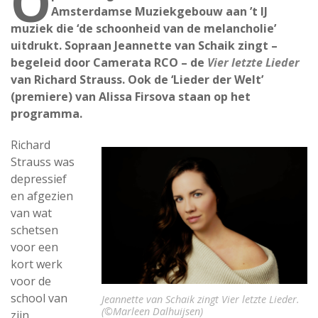
O
Amsterdamse Muziekgebouw aan ’t IJ
muziek die ‘de schoonheid van de melancholie’
uitdrukt. Sopraan Jeannette van Schaik zingt –
begeleid door Camerata RCO – de
Vier letzte Lieder
van Richard Strauss. Ook de ‘Lieder der Welt’
(premiere) van Alissa Firsova staan op het
programma.
Richard
Strauss was
depressief
en afgezien
van wat
schetsen
voor een
kort werk
voor de
school van
Jeannette van Schaik zingt Vier letzte Lieder.
(©Marleen Dalhuijsen)
zijn