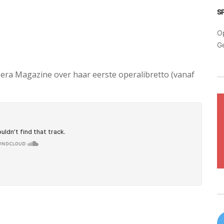
S
O
G
pera Magazine over haar eerste operalibretto (vanaf