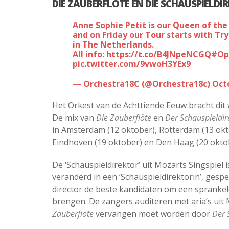
DIE ZAUBERFLÖTE EN DIE SCHAUSPIELDI
Anne Sophie Petit is our Queen of the Night. Tomorrow will be our last rehearsal
and on Friday our Tour starts with Tr
in The Netherlands.
All info:
https://t.co/B4JNpeNCGQ
#Op
pic.twitter.com/9vwoH3YEx9
— Orchestra18C (@Orchestra18c)
Oct
Het Orkest van de Achttiende Eeuw bracht dit
De mix van
Die Zauberflöte
en
Der Schauspieldir
in Amsterdam (12 oktober), Rotterdam (13 okto
Eindhoven (19 oktober) en Den Haag (20 okto
De ‘Schauspieldirektor’ uit Mozarts Singspiel i
veranderd in een ‘Schauspieldirektorin’, gespe
director de beste kandidaten om een sprankel
brengen. De zangers auditeren met aria’s uit
Zauberflöte
vervangen moet worden door
Der 