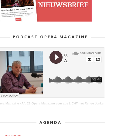
PODCAST OPERA MAGAZINE
era Magazine
·
Afl. 23 Opera Magazine over aus LICHT met Renee Jonker
AGENDA