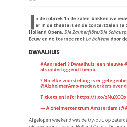
I
n de rubriek ‘In de zalen’ blikken we i
er in de theaters en de concertzalen t
Holland Opera,
Die Zauberflöte/Die Schausp
Eeuw en de tournee met
La bohème
door de
DWAALHUIS
#Aanrader
! ? Dwaalhuis: een nieuwe
#
als onderliggend thema.
? Na elke voorstelling is er gelegen
@AlzheimerAms
-medewerkers over de
Tickets en info:
https://t.co/zNuXCQ
— Alzheimercentrum Amsterdam (@
Afgelopen weekend was de try-out, op zaterd
nieuwe productie van Holland Opera. De voorst