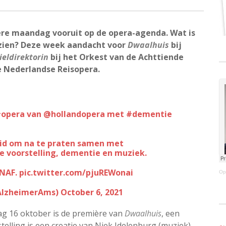
edere maandag vooruit op de opera-agenda. Wat is
e zien? Deze week aandacht voor
Dwaalhuis
bij
ieldirektorin
bij het Orkest van de Achttiende
 Nederlandse Reisopera.
opera
van
@hollandopera
met
#dementie
heid om na te praten samen met
 voorstelling, dementie en muziek.
xNAF
.
pic.twitter.com/pjuREWonai
Op
AlzheimerAms)
October 6, 2021
ag 16 oktober is de première van
Dwaalhuis
, een
elling is een creatie van Niek Idelenburg (muziek),