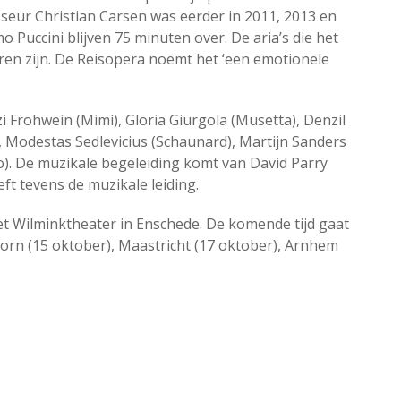
sseur Christian Carsen was eerder in 2011, 2013 en
o Puccini blijven 75 minuten over. De aria’s die het
ren zijn. De Reisopera noemt het ‘een emotionele
i Frohwein (Mimì), Gloria Giurgola (Musetta), Denzil
, Modestas Sedlevicius (Schaunard), Martijn Sanders
o). De muzikale begeleiding komt van David Parry
eft tevens de muzikale leiding.
et Wilminktheater in Enschede. De komende tijd gaat
oorn (15 oktober), Maastricht (17 oktober), Arnhem