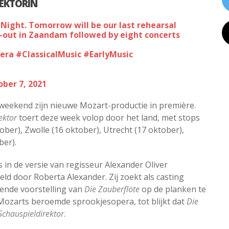
REKTORIN
y-out in Zaandam followed by eight concerts
era
#ClassicalMusic
#EarlyMusic
ober 7, 2021
 weekend zijn nieuwe Mozart-productie in première.
ektor
toert deze week volop door het land, met stops
ber), Zwolle (16 oktober), Utrecht (17 oktober),
ber).
s in de versie van regisseur Alexander Oliver
eld door Roberta Alexander. Zij zoekt als casting
ende voorstelling van
Die Zauberflöte
op de planken te
 Mozarts beroemde sprookjesopera, tot blijkt dat
Die
Schauspieldirektor
.