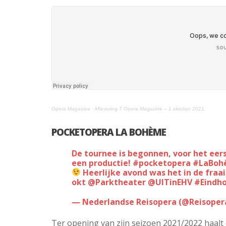
Opera Magazine
·
Aflevering 7 Opera Magazine – 1 oktober 2021
POCKETOPERA LA BOHÈME
De tournee is begonnen, voor het eerst sinds maart 2020 weer op écht op reis met
een productie!
#pocketopera
#LaBoh
Heerlijke avond was het in de fraa
okt
@Parktheater
@UITinEHV
#Eindh
— Nederlandse Reisopera (@Reisoper
Ter opening van zijn seizoen 2021/2022 haalt