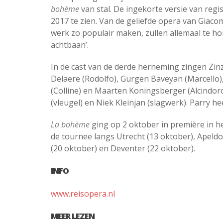
bohème
van stal. De ingekorte versie van regi
2017 te zien. Van de geliefde opera van Giacom
werk zo populair maken, zullen allemaal te ho
achtbaan’.
In de cast van de derde herneming zingen Zinz
Delaere (Rodolfo), Gurgen Baveyan (Marcello)
(Colline) en Maarten Koningsberger (Alcindor
(vleugel) en Niek Kleinjan (slagwerk). Parry he
La bohème
ging op 2 oktober in première in h
de tournee langs Utrecht (13 oktober), Apeld
(20 oktober) en Deventer (22 oktober).
INFO
www.reisopera.nl
MEER LEZEN