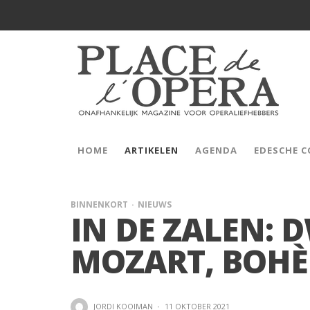
HOME
ARTIKELEN
AGENDA
EDESCHE 
BINNENKORT
NIEUWS
IN DE ZALEN: 
MOZART, BOH
JORDI KOOIMAN
·
11 OKTOBER 2021