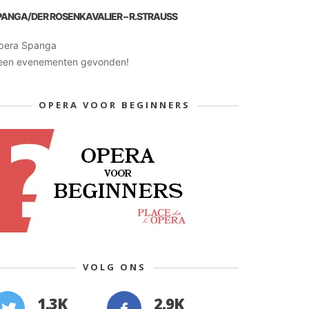
PANGA/DER ROSENKAVALIER – R.STRAUSS
pera Spanga
een evenementen gevonden!
OPERA VOOR BEGINNERS
VOLG ONS
1.3K