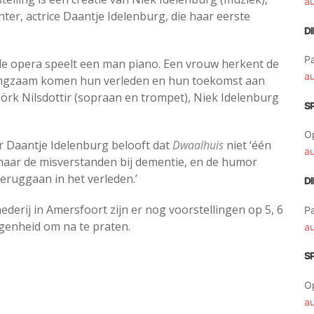
a
er, actrice Daantje Idelenburg, die haar eerste
D
Pa
de opera speelt een man piano. Een vrouw herkent de
a
Langzaam komen hun verleden en hun toekomst aan
Björk Nilsdottir (sopraan en trompet), Niek Idelenburg
S
O
r Daantje Idelenburg belooft dat
Dwaalhuis
niet ‘één
a
t naar de misverstanden bij dementie, en de humor
eruggaan in het verleden.’
D
erij in Amersfoort zijn er nog voorstellingen op 5, 6
Pa
egenheid om na te praten.
a
S
O
a