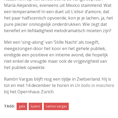
María Alejandres, eveneens uit Mexico stammend. Wat
een temperament! In een duet uit L’elisir d’amore, dat
het paar halfscenisch opvoerde, kon je je lachen, ja, het
pure plezier onmogelijk onderdrukken. Wie zegt dat
benefiet en liefdadigheid melodramatisch moeten zijn?
Met een ‘sing-along’ van ‘Stille Nacht’ als toegift,
meegezongen door het koor en het gehele publiek,
eindigde een positieve en intieme avond, die hopelijk
niet enkel de vreugde maar ook de vrijgevigheid van
het publiek opwekte.
Ramón Vargas blijft nog een tijdje in Zwitserland. Hij is
tot en met 14 december te horen in
Un ballo in maschera
bij het Opernhaus Zürich.
TAGS:
gala
luzern
ramon vargas