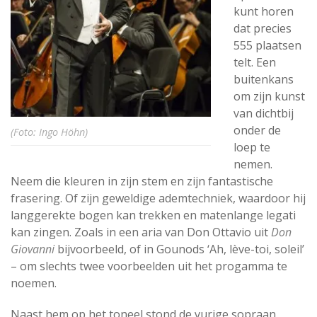
kunt horen
dat precies
555 plaatsen
telt. Een
buitenkans
om zijn kunst
van dichtbij
onder de
(Foto: Ingo Höhn)
loep te
nemen.
Neem die kleuren in zijn stem en zijn fantastische
frasering. Of zijn geweldige ademtechniek, waardoor hij
langgerekte bogen kan trekken en matenlange legati
kan zingen. Zoals in een aria van Don Ottavio uit
Don
Giovanni
bijvoorbeeld, of in Gounods ‘Ah, lève-toi, soleil’
– om slechts twee voorbeelden uit het progamma te
noemen.
Naast hem op het toneel stond de vurige sopraan