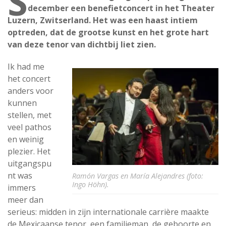
S
december een benefietconcert in het Theater
Luzern, Zwitserland. Het was een haast intiem
optreden, dat de grootse kunst en het grote hart
van deze tenor van dichtbij liet zien.
Ik had me
het concert
anders voor
kunnen
stellen, met
veel pathos
en weinig
plezier. Het
uitgangspu
nt was
Ramón Vargas en María Alejandres (foto:
Ingo Höhn).
immers
meer dan
serieus: midden in zijn internationale carrière maakte
de Mexicaanse tenor, een familieman, de geboorte en