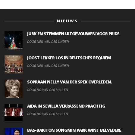
NIEUWS
JURK EN STEMMEN UITGEVOUWEN VOOR PRIDE
DOOR NEIL VAN DER LINDEN
JOOST LEKKER LOS IN DEUTSCHES REQUIEM
DOOR NEIL VAN DER LINDEN
SOPRAAN NELLY VAN DER SPEK OVERLEDEN.
DOOR BO VAN DER MEULEN
AIDA IN SEVILLA VERRASSEND PRACHTIG
DOOR BO VAN DER MEULEN
BAS-BARITON SUNGMIN PARK WINT BELVEDERE