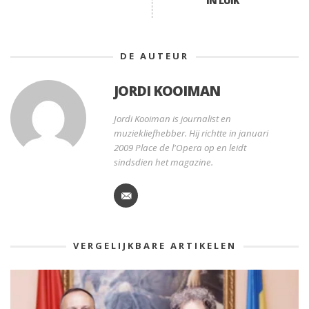
IN LUIK
DE AUTEUR
JORDI KOOIMAN
Jordi Kooiman is journalist en
muziekliefhebber. Hij richtte in januari
2009 Place de l'Opera op en leidt
sindsdien het magazine.
VERGELIJKBARE ARTIKELEN