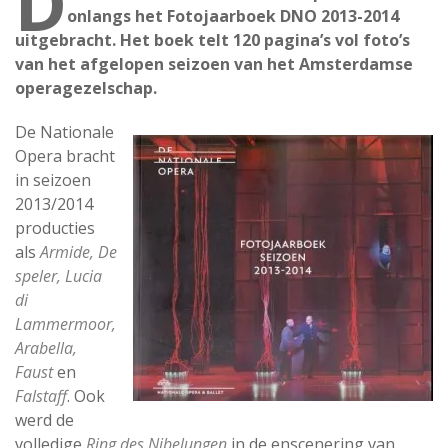
D
onlangs het Fotojaarboek DNO 2013-2014
uitgebracht. Het boek telt 120 pagina’s vol foto’s
van het afgelopen seizoen van het Amsterdamse
operagezelschap.
De Nationale
Opera bracht
in seizoen
2013/2014
producties
als
Armide, De
speler, Lucia
di
Lammermoor,
Arabella,
Faust
en
Falstaff
. Ook
werd de
volledige
Ring des Nibelungen
in de enscenering van