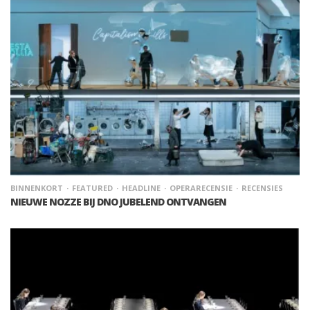
BINNENKORT
FEATURED
HEADLINE
OPERARECENSIE
RECENSIES
NIEUWE NOZZE BIJ DNO JUBELEND ONTVANGEN