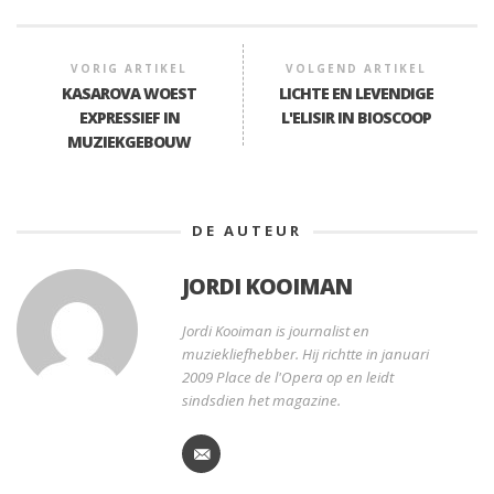
VORIG ARTIKEL
VOLGEND ARTIKEL
KASAROVA WOEST
LICHTE EN LEVENDIGE
EXPRESSIEF IN
L'ELISIR IN BIOSCOOP
MUZIEKGEBOUW
DE AUTEUR
JORDI KOOIMAN
Jordi Kooiman is journalist en
muziekliefhebber. Hij richtte in januari
2009 Place de l'Opera op en leidt
sindsdien het magazine.