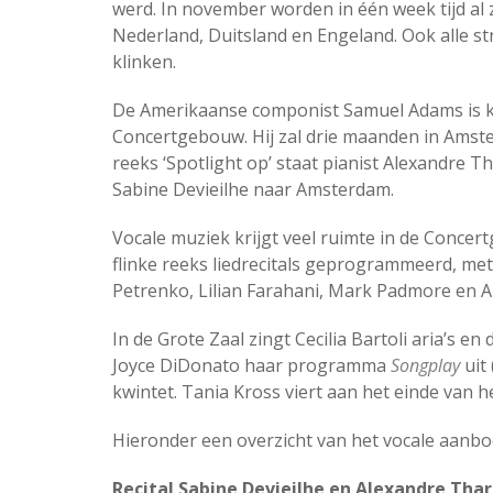
werd. In november worden in één week tijd al 
Nederland, Duitsland en Engeland. Ook alle str
klinken.
De Amerikaanse componist Samuel Adams is k
Concertgebouw. Hij zal drie maanden in Ams
reeks ‘Spotlight op’ staat pianist Alexandre 
Sabine Devieilhe naar Amsterdam.
Vocale muziek krijgt veel ruimte in de Conce
flinke reeks liedrecitals geprogrammeerd, me
Petrenko, Lilian Farahani, Mark Padmore en 
In de Grote Zaal zingt Cecilia Bartoli aria’s e
Joyce DiDonato haar programma
Songplay
uit 
kwintet. Tania Kross viert aan het einde van h
Hieronder een overzicht van het vocale aanb
Recital Sabine Devieilhe en Alexandre Tha