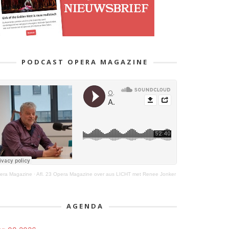
PODCAST OPERA MAGAZINE
era Magazine
·
Afl. 23 Opera Magazine over aus LICHT met Renee Jonker
AGENDA