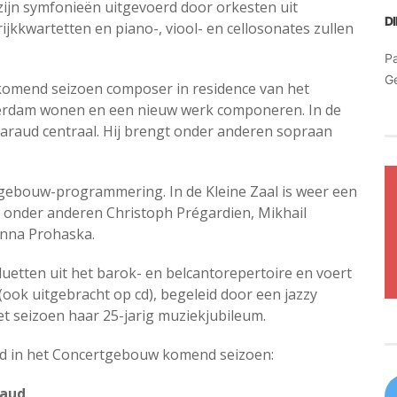
zijn symfonieën uitgevoerd door orkesten uit
D
ijkkwartetten en piano-, viool- en cellosonates zullen
Pa
G
omend seizoen composer in residence van het
terdam wonen en een nieuw werk componeren. In de
Tharaud centraal. Hij brengt onder anderen sopraan
rtgebouw-programmering. In de Kleine Zaal is weer een
t onder anderen Christoph Prégardien, Mikhail
Anna Prohaska.
n duetten uit het barok- en belcantorepertoire en voert
(ook uitgebracht op cd), begeleid door een jazzy
et seizoen haar 25-jarig muziekjubileum.
od in het Concertgebouw komend seizoen:
raud