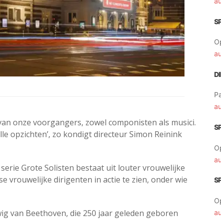
a
S
O
a
D
Pa
a
 van onze voorgangers, zowel componisten als musici.
S
lle opzichten’, zo kondigt directeur Simon Reinink
O
a
serie Grote Solisten bestaat uit louter vrouwelijke
rse vrouwelijke dirigenten in actie te zien, onder wie
S
O
wig van Beethoven, die 250 jaar geleden geboren
a