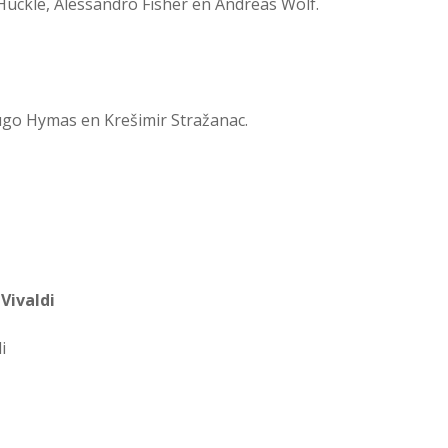
a Huckle, Alessandro Fisher en Andreas Wolf.
ugo Hymas en Krešimir Stražanac.
Vivaldi
i