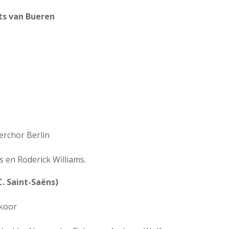
ts van Bueren
erchor Berlin
 en Roderick Williams.
C. Saint-Saëns)
pkoor